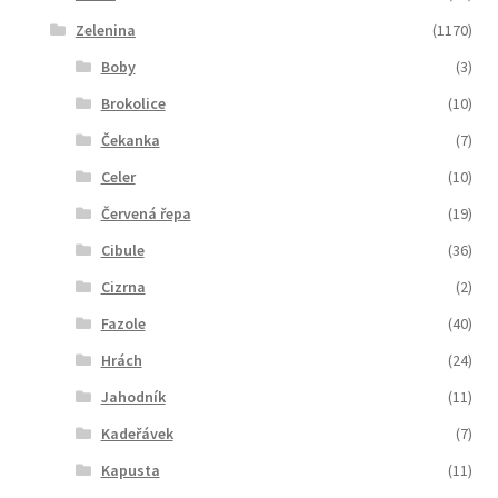
Zelenina
(1170)
Boby
(3)
Brokolice
(10)
Čekanka
(7)
Celer
(10)
Červená řepa
(19)
Cibule
(36)
Cizrna
(2)
Fazole
(40)
Hrách
(24)
Jahodník
(11)
Kadeřávek
(7)
Kapusta
(11)