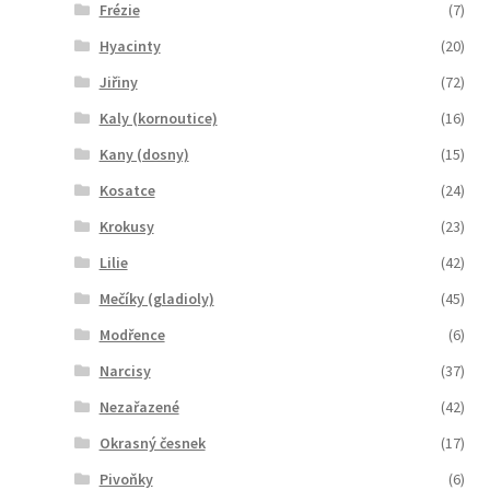
Frézie
(7)
Hyacinty
(20)
Jiřiny
(72)
Kaly (kornoutice)
(16)
Kany (dosny)
(15)
Kosatce
(24)
Krokusy
(23)
Lilie
(42)
Mečíky (gladioly)
(45)
Modřence
(6)
Narcisy
(37)
Nezařazené
(42)
Okrasný česnek
(17)
Pivoňky
(6)