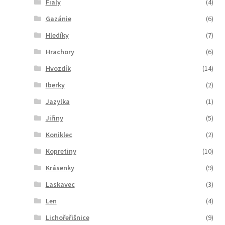
Fialy
(4)
Gazánie
(6)
Hledíky
(7)
Hrachory
(6)
Hvozdík
(14)
Iberky
(2)
Jazylka
(1)
Jiřiny
(5)
Koniklec
(2)
Kopretiny
(10)
Krásenky
(9)
Laskavec
(3)
Len
(4)
Lichořeřišnice
(9)