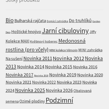
Bio
Do truhlíků
Bulharská rajčata
Domácí zahrádka
Garden
Jarní cibuloviny
Hoštické hnojivo
Jiffy
Deco
Medonosná
Kolekce MAXI
Květinový koberec
rostlina (pro včely)
MINI zahrádka
MINI kolekce Vilmorin
Novinka 2012
Novinka 2011
Novinka
Na sušení
2013
Novinka 2014
Novinka 2015
Novinka 2016
Novinka 2017
Novinka 2019
Novinka 2020
Novinka 2018
Novinka 2021
Novinka 2023
Novinka
Novinka 2022
Novinka 2025
Novinka 2026
2024
Obalovaná
Podzimní
Ozimé plodiny
semena