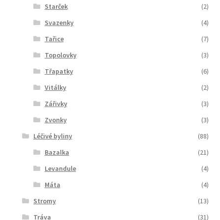
Starček
(2)
Svazenky
(4)
Tařice
(7)
Topolovky
(3)
Třapatky
(6)
Vitálky
(2)
Zářivky
(3)
Zvonky
(3)
Léčivé byliny
(88)
Bazalka
(21)
Levandule
(4)
Máta
(4)
Stromy
(13)
Tráva
(31)