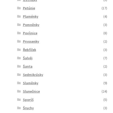
Petúnie
(17)
Plaménky
(4)
Pomněnky
(3)
Povíjnice
(8)
Prvosenky
(2)
Řebříček
(3)
Šalvěj
(7)
Šanta
(2)
Sedmikrásky
(3)
Slaměnky
(9)
Slunečnice
(24)
Sporýš
(5)
Šruchy
(3)