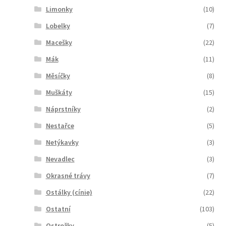
Limonky
(10)
Lobelky
(7)
Macešky
(22)
Mák
(11)
Měsíčky
(8)
Muškáty
(15)
Náprstníky
(2)
Nestařce
(5)
Netýkavky
(3)
Nevadlec
(3)
Okrasné trávy
(7)
Ostálky (cínie)
(22)
Ostatní
(103)
Ostrožky
(5)