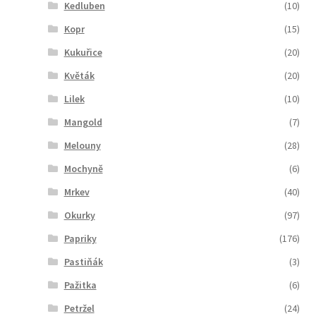
Kedluben
(10)
Kopr
(15)
Kukuřice
(20)
Květák
(20)
Lilek
(10)
Mangold
(7)
Melouny
(28)
Mochyně
(6)
Mrkev
(40)
Okurky
(97)
Papriky
(176)
Pastiňák
(3)
Pažitka
(6)
Petržel
(24)