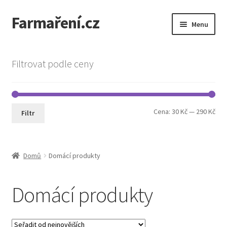
Farmaření.cz
Přeskočit
Přejít
Menu
na
k
navigaci
obsahu
Expand
Farmaření.cz
webu
child
Filtrovat podle ceny
menu
Expand
Obchod
child
menu
Objednávky a ceník
Min
Max
Cena:
30 Kč
—
290 Kč
Filtr
cen
cen
Semena Vilmorin
Kontakt
Domů
Domácí produkty
Domácí produkty