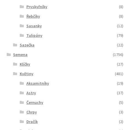
Pryskyřníky
(8)
Řebčíky
(8)
Sasanky
(12)
Tulipány
(79)
Sazečka
(22)
Semena
(1756)
Klíčky
(27)
Květiny
(481)
Aksamitníky
(19)
Astry
(37)
Černuchy
(5)
Chrpy
(3)
Dračík
(2)