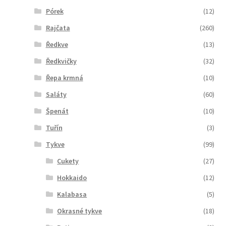
Pórek
(12)
Rajčata
(260)
Ředkve
(13)
Ředkvičky
(32)
Řepa krmná
(10)
Saláty
(60)
Špenát
(10)
Tuřín
(3)
Tykve
(99)
Cukety
(27)
Hokkaido
(12)
Kalabasa
(5)
Okrasné tykve
(18)