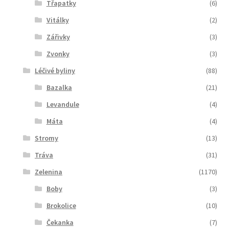
Třapatky
(6)
Vitálky
(2)
Zářivky
(3)
Zvonky
(3)
Léčivé byliny
(88)
Bazalka
(21)
Levandule
(4)
Máta
(4)
Stromy
(13)
Tráva
(31)
Zelenina
(1170)
Boby
(3)
Brokolice
(10)
Čekanka
(7)