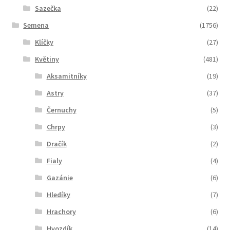
Sazečka
(22)
Semena
(1756)
Klíčky
(27)
Květiny
(481)
Aksamitníky
(19)
Astry
(37)
Černuchy
(5)
Chrpy
(3)
Dračík
(2)
Fialy
(4)
Gazánie
(6)
Hledíky
(7)
Hrachory
(6)
Hvozdík
(14)