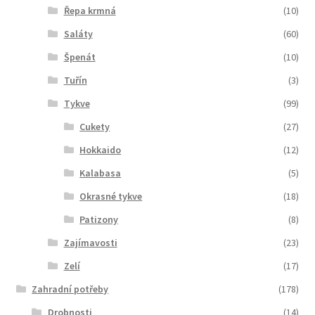
Řepa krmná
(10)
Saláty
(60)
Špenát
(10)
Tuřín
(3)
Tykve
(99)
Cukety
(27)
Hokkaido
(12)
Kalabasa
(5)
Okrasné tykve
(18)
Patizony
(8)
Zajímavosti
(23)
Zelí
(17)
Zahradní potřeby
(178)
Drobnosti
(14)