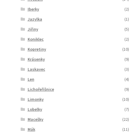
Iberky
(2)
Jazylka
(1)
Jiřiny
(5)
Koniklec
(2)
Kopretiny
(10)
Krásenky
(9)
Laskavec
(3)
Len
(4)
Lichořeřišnice
(9)
Limonky
(10)
Lobelky
(7)
Macešky
(22)
Mák
(11)