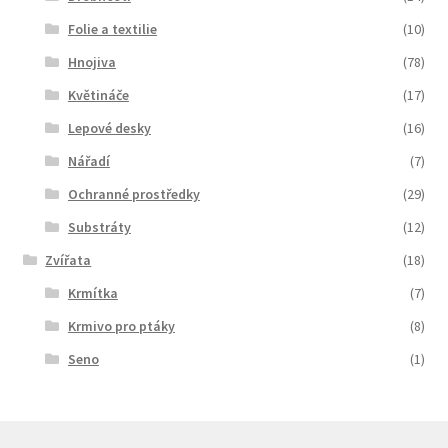
Folie a textilie
(10)
Hnojiva
(78)
Květináče
(17)
Lepové desky
(16)
Nářadí
(7)
Ochranné prostředky
(29)
Substráty
(12)
Zvířata
(18)
Krmítka
(7)
Krmivo pro ptáky
(8)
Seno
(1)