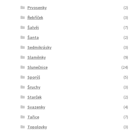
Prvosenky
(2)
Řebříček
(3)
Šalvěj
(7)
Šanta
(2)
Sedmikrásky
(3)
Slaměnky
(9)
Slunečnice
(24)
Sporýš
(5)
Šruchy
(3)
Starček
(2)
Svazenky
(4)
Tařice
(7)
Topolovky
(3)