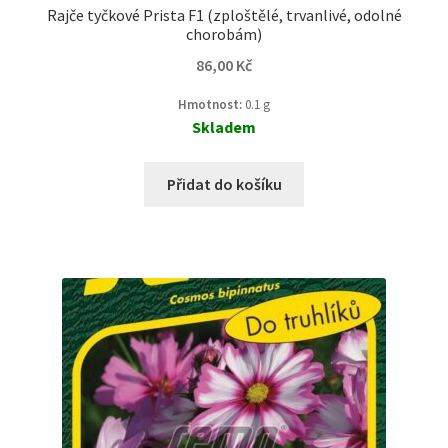
Rajče tyčkové Prista F1 (zploštělé, trvanlivé, odolné
chorobám)
86,00
Kč
Hmotnost:
0.1 g
Skladem
Přidat do košíku