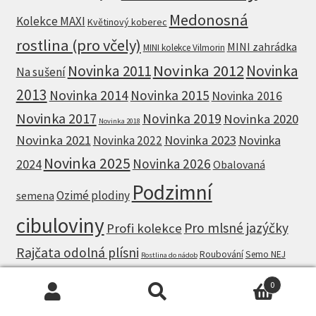
Medonosná
Kolekce MAXI
Květinový koberec
rostlina (pro včely)
MINI zahrádka
MINI kolekce Vilmorin
Novinka 2012
Novinka 2011
Novinka
Na sušení
2013
Novinka 2014
Novinka 2015
Novinka 2016
Novinka 2017
Novinka 2019
Novinka 2020
Novinka 2018
Novinka 2021
Novinka 2023
Novinka
Novinka 2022
Novinka 2025
Novinka 2026
2024
Obalovaná
Podzimní
Ozimé plodiny
semena
cibuloviny
Pro mlsné jazýčky
Profi kolekce
Rajčata odolná plísni
Roubování
Semo NEJ
Rostlina do nádob
TOP kolekce Vilmorin
Výsevní pásky
Výsevní kolečka
0
Zdravá zahrada
Zelené hnojivo
Zelená lékárna
Hledat:
Hledat