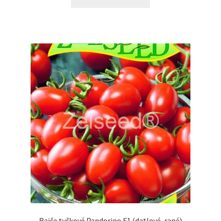
Rajče tyčkové Pandorino F1 (datlové, rané)