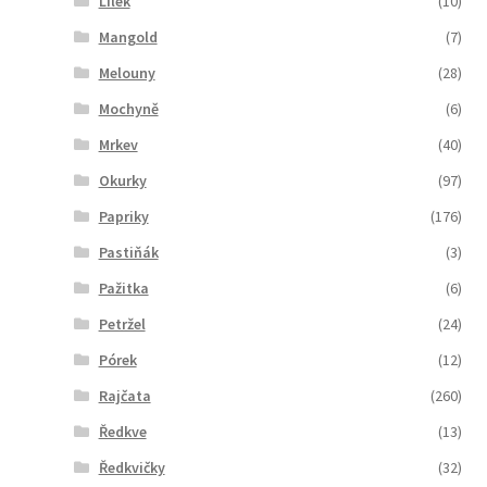
Lilek
(10)
Mangold
(7)
Melouny
(28)
Mochyně
(6)
Mrkev
(40)
Okurky
(97)
Papriky
(176)
Pastiňák
(3)
Pažitka
(6)
Petržel
(24)
Pórek
(12)
Rajčata
(260)
Ředkve
(13)
Ředkvičky
(32)