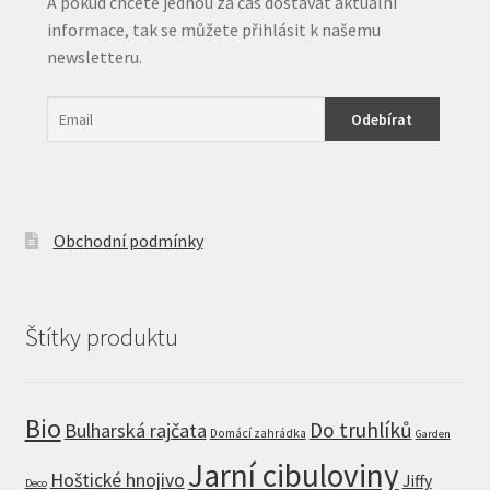
A pokud chcete jednou za čas dostávat aktuální
informace, tak se můžete přihlásit k našemu
newsletteru.
Obchodní podmínky
Štítky produktu
Bio
Do truhlíků
Bulharská rajčata
Domácí zahrádka
Garden
Jarní cibuloviny
Hoštické hnojivo
Jiffy
Deco