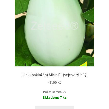
Lilek (baklažán) Albin F1 (vejcovitý, bílý)
48,00
Kč
Počet semen:
20
Skladem: 7 ks