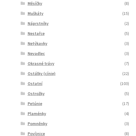
Měsíčky
(8)
Muškáty
(15)
Náprstníky
(2)
Nestařce
(5)
Netýkavky
(3)
Nevadlec
(3)
Okrasné trávy
(7)
Ostálky (cínie)
(22)
Ostatní
(103)
Ostrožky
(5)
Petúnie
(17)
Plaménky
(4)
Pomněnky
(3)
Povíjnice
(8)