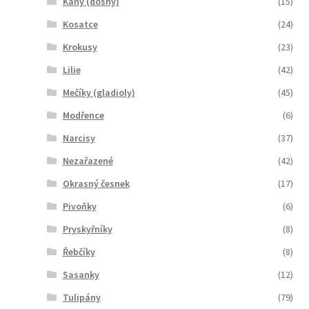
Kany (dosny)
(15)
Kosatce
(24)
Krokusy
(23)
Lilie
(42)
Mečíky (gladioly)
(45)
Modřence
(6)
Narcisy
(37)
Nezařazené
(42)
Okrasný česnek
(17)
Pivoňky
(6)
Pryskyřníky
(8)
Řebčíky
(8)
Sasanky
(12)
Tulipány
(79)