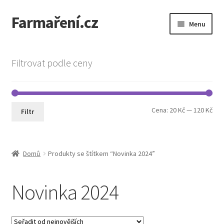
Farmaření.cz
Přeskočit
Přejít
Menu
na
k
navigaci
obsahu
Expand
Farmaření.cz
webu
child
Filtrovat podle ceny
menu
Expand
Obchod
child
menu
Objednávky a ceník
Min
Max
Cena:
20 Kč
—
120 Kč
Filtr
cen
cen
Semena Vilmorin
Kontakt
Domů
Produkty se štítkem “Novinka 2024”
Novinka 2024