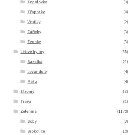
Topolovky
(3)
Třapatky
(6)
Vitálky
(2)
Zářivky
(3)
Zvonky
(3)
Léčivé byliny
(88)
Bazalka
(21)
Levandule
(4)
Máta
(4)
Stromy
(13)
Tráva
(31)
Zelenina
(1170)
Boby
(3)
Brokolice
(10)