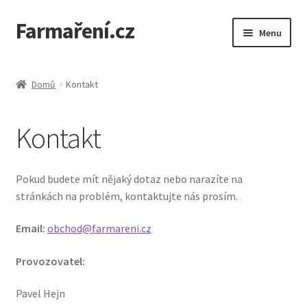
Farmaření.cz
Přeskočit
Přejít
Menu
na
k
navigaci
obsahu
Expand
Farmaření.cz
webu
child
Domů
Kontakt
menu
Expand
Obchod
child
Kontakt
menu
Objednávky a ceník
Semena Vilmorin
Pokud budete mít nějaký dotaz nebo narazíte na
stránkách na problém, kontaktujte nás prosím.
Kontakt
Email:
obchod@farmareni.cz
Provozovatel:
Pavel Hejn