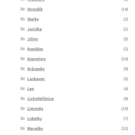
Hvozdík
(14)
Iberky
(2)
Jazylka
(1)
Jiřiny
(5)
Koniklec
(2)
Kopretiny
(10)
Krásenky
(9)
Laskavec
(3)
Len
(4)
Lichořeřišnice
(9)
Limonky
(10)
Lobelky
(7)
Macešky
(22)