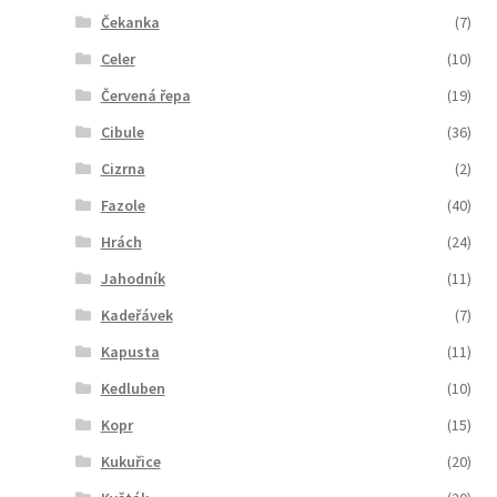
Čekanka
(7)
Celer
(10)
Červená řepa
(19)
Cibule
(36)
Cizrna
(2)
Fazole
(40)
Hrách
(24)
Jahodník
(11)
Kadeřávek
(7)
Kapusta
(11)
Kedluben
(10)
Kopr
(15)
Kukuřice
(20)