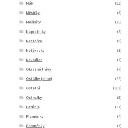
Mák
(11)
Měsíčky
(8)
Muškáty
(15)
Náprstníky
(2)
Nestařce
(5)
Netýkavky
(3)
Nevadlec
(3)
Okrasné trávy
(7)
Ostálky (cínie)
(22)
Ostatní
(103)
Ostrožky
(5)
Petúnie
(17)
Plaménky
(4)
Pomněnky
(3)