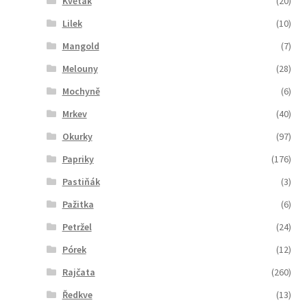
Květák
(20)
Lilek
(10)
Mangold
(7)
Melouny
(28)
Mochyně
(6)
Mrkev
(40)
Okurky
(97)
Papriky
(176)
Pastiňák
(3)
Pažitka
(6)
Petržel
(24)
Pórek
(12)
Rajčata
(260)
Ředkve
(13)