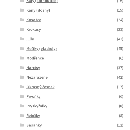
Kaly (kornoutice)
(16)
Kany (dosny)
(15)
Kosatce
(24)
Krokusy
(23)
Lilie
(42)
Mečíky (gladioly)
(45)
Modřence
(6)
Narcisy
(37)
Nezařazené
(42)
Okrasný česnek
(17)
Pivoňky
(6)
Pryskyřníky
(8)
Řebčíky
(8)
Sasanky
(12)