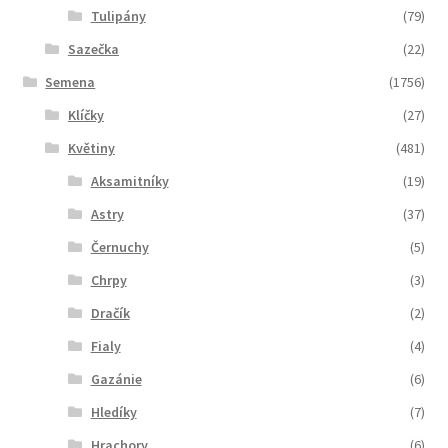
Tulipány
(79)
Sazečka
(22)
Semena
(1756)
Klíčky
(27)
Květiny
(481)
Aksamitníky
(19)
Astry
(37)
Černuchy
(5)
Chrpy
(3)
Dračík
(2)
Fialy
(4)
Gazánie
(6)
Hledíky
(7)
Hrachory
(6)