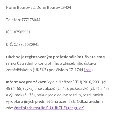
Horní Bousov 62, Dolní Bousov 29404
Telefon: 777175044
IČO: 87585961
DIČ: CZ7801030941
Obchod je registrovaným profesionálním uživatelem
v
rámci Ústředního kontrolního a zkušebního ústavu
zemědělského (ÚKZÚZ) pod číslem CZ-1744 (
zde
).
Informace pro zákazníky
dle Nařízení (EU) 2016/2031 (čl.
45 (čl. 55)) týkající se zákazů (čl. 40), požadavků (čl. 41 a 42)
a výjimek (čl. 75), pokud jde o dovoz rostlin, rostlinných
výrobků a jiných předmětů na území EU. Odkaz uvádíme
zde:
Vnitřní trh rostlin EU (ÚKZÚZ) (eagri.cz)
.