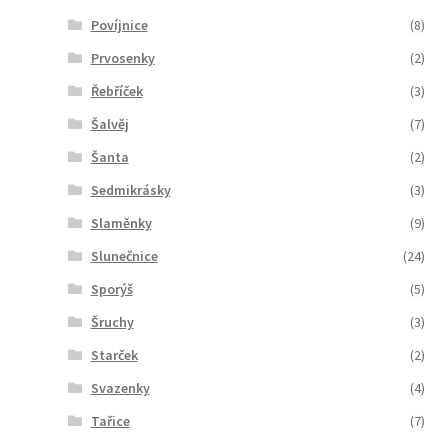
Povíjnice
(8)
Prvosenky
(2)
Řebříček
(3)
Šalvěj
(7)
Šanta
(2)
Sedmikrásky
(3)
Slaměnky
(9)
Slunečnice
(24)
Sporýš
(5)
Šruchy
(3)
Starček
(2)
Svazenky
(4)
Tařice
(7)