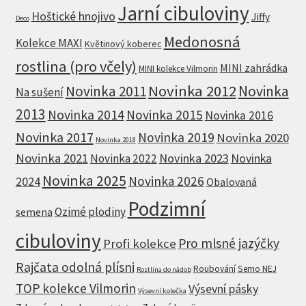
Jarní cibuloviny
Hoštické hnojivo
Jiffy
Deco
Medonosná
Kolekce MAXI
Květinový koberec
rostlina (pro včely)
MINI zahrádka
MINI kolekce Vilmorin
Novinka 2012
Novinka 2011
Novinka
Na sušení
2013
Novinka 2014
Novinka 2015
Novinka 2016
Novinka 2017
Novinka 2019
Novinka 2020
Novinka 2018
Novinka 2021
Novinka 2023
Novinka
Novinka 2022
Novinka 2025
Novinka 2026
2024
Obalovaná
Podzimní
Ozimé plodiny
semena
cibuloviny
Pro mlsné jazýčky
Profi kolekce
Rajčata odolná plísni
Roubování
Semo NEJ
Rostlina do nádob
TOP kolekce Vilmorin
Výsevní pásky
Výsevní kolečka