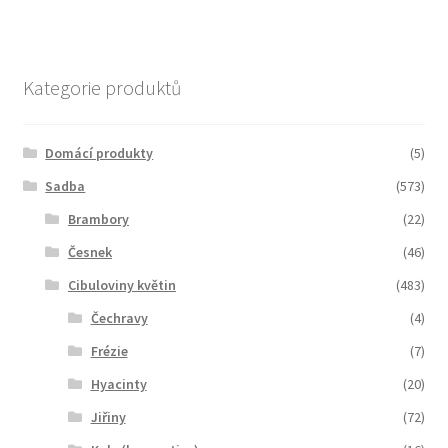
Kategorie produktů
Domácí produkty
(5)
Sadba
(573)
Brambory
(22)
Česnek
(46)
Cibuloviny květin
(483)
Čechravy
(4)
Frézie
(7)
Hyacinty
(20)
Jiřiny
(72)