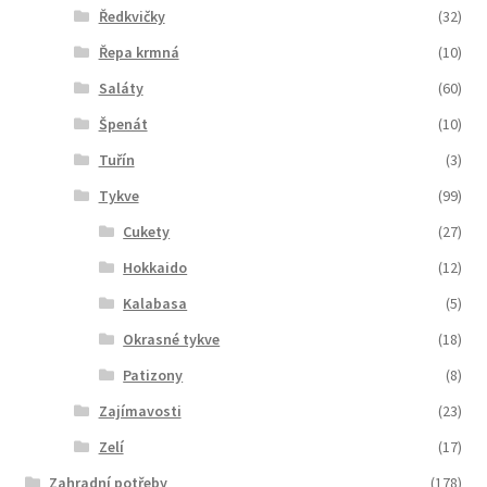
Ředkvičky
(32)
Řepa krmná
(10)
Saláty
(60)
Špenát
(10)
Tuřín
(3)
Tykve
(99)
Cukety
(27)
Hokkaido
(12)
Kalabasa
(5)
Okrasné tykve
(18)
Patizony
(8)
Zajímavosti
(23)
Zelí
(17)
Zahradní potřeby
(178)