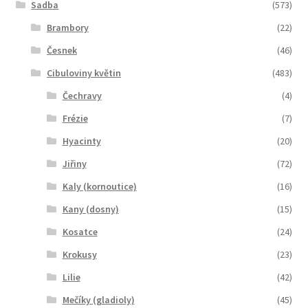
Sadba
(573)
Brambory
(22)
Česnek
(46)
Cibuloviny květin
(483)
Čechravy
(4)
Frézie
(7)
Hyacinty
(20)
Jiřiny
(72)
Kaly (kornoutice)
(16)
Kany (dosny)
(15)
Kosatce
(24)
Krokusy
(23)
Lilie
(42)
Mečíky (gladioly)
(45)