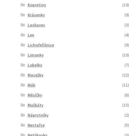
Kopretiny
(10)
Krásenky
(9)
Laskavec
(3)
Len
(4)
Lichořeřišnice
(9)
Limonky
(10)
Lobelky
(7)
Macešky
(22)
Mák
(11)
Měsíčky
(8)
Muškáty
(15)
Náprstníky
(2)
Nestařce
(5)
Netýkavky
(3)