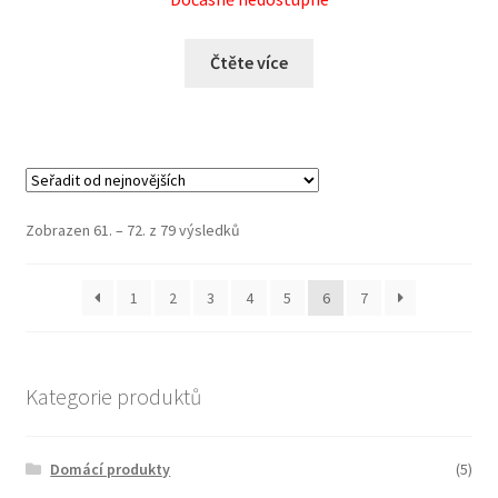
Čtěte více
Zobrazen 61. – 72. z 79 výsledků
1
2
3
4
5
6
7
Kategorie produktů
Domácí produkty
(5)