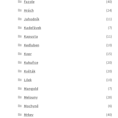
Fazole
(40)
Hrách
(24)
Jahodník
(11)
Kadeřávek
(7)
Kapusta
(11)
Kedluben
(10)
Kopr
(15)
Kukuřice
(20)
Květák
(20)
Lilek
(10)
Mangold
(7)
Melouny
(28)
Mochyně
(6)
Mrkev
(40)