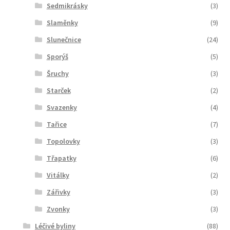
Sedmikrásky
(3)
Slaměnky
(9)
Slunečnice
(24)
Sporýš
(5)
Šruchy
(3)
Starček
(2)
Svazenky
(4)
Tařice
(7)
Topolovky
(3)
Třapatky
(6)
Vitálky
(2)
Zářivky
(3)
Zvonky
(3)
Léčivé byliny
(88)