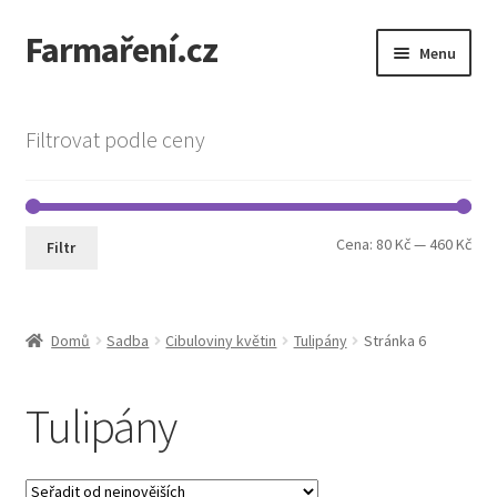
Farmaření.cz
Přeskočit
Přejít
Menu
na
k
navigaci
obsahu
Expand
Farmaření.cz
webu
child
Filtrovat podle ceny
menu
Expand
Obchod
child
menu
Objednávky a ceník
Min
Max
Cena:
80 Kč
—
460 Kč
Filtr
cen
cen
Semena Vilmorin
Kontakt
Domů
Sadba
Cibuloviny květin
Tulipány
Stránka 6
Tulipány