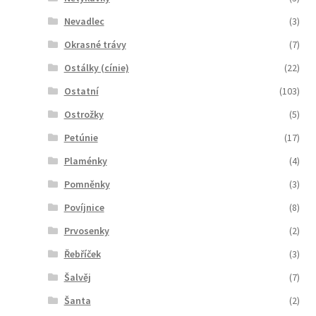
Nevadlec
(3)
Okrasné trávy
(7)
Ostálky (cínie)
(22)
Ostatní
(103)
Ostrožky
(5)
Petúnie
(17)
Plaménky
(4)
Pomněnky
(3)
Povíjnice
(8)
Prvosenky
(2)
Řebříček
(3)
Šalvěj
(7)
Šanta
(2)