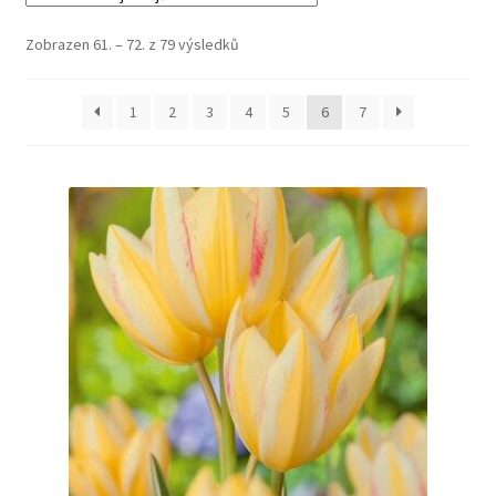
Zobrazen 61. – 72. z 79 výsledků
1
2
3
4
5
6
7