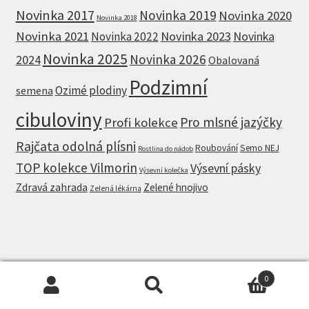
Novinka 2017
Novinka 2019
Novinka 2020
Novinka 2018
Novinka 2021
Novinka 2023
Novinka
Novinka 2022
Novinka 2025
Novinka 2026
2024
Obalovaná
Podzimní
Ozimé plodiny
semena
cibuloviny
Pro mlsné jazýčky
Profi kolekce
Rajčata odolná plísni
Roubování
Semo NEJ
Rostlina do nádob
TOP kolekce Vilmorin
Výsevní pásky
Výsevní kolečka
Zdravá zahrada
Zelené hnojivo
Zelená lékárna
© Farmaření.cz 2026
0
Zásady ochrany osobních údajů
Hledat:
Hledat