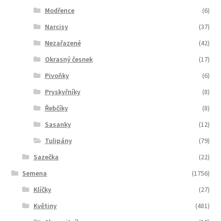
Modřence
(6)
Narcisy
(37)
Nezařazené
(42)
Okrasný česnek
(17)
Pivoňky
(6)
Pryskyřníky
(8)
Řebčíky
(8)
Sasanky
(12)
Tulipány
(79)
Sazečka
(22)
Semena
(1756)
Klíčky
(27)
Květiny
(481)