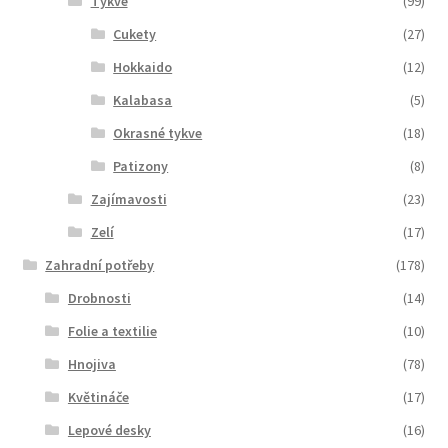
Tykve
(99)
Cukety
(27)
Hokkaido
(12)
Kalabasa
(5)
Okrasné tykve
(18)
Patizony
(8)
Zajímavosti
(23)
Zelí
(17)
Zahradní potřeby
(178)
Drobnosti
(14)
Folie a textilie
(10)
Hnojiva
(78)
Květináče
(17)
Lepové desky
(16)