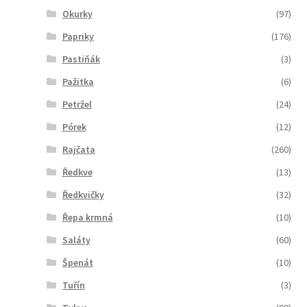
Okurky
(97)
Papriky
(176)
Pastiňák
(3)
Pažitka
(6)
Petržel
(24)
Pórek
(12)
Rajčata
(260)
Ředkve
(13)
Ředkvičky
(32)
Řepa krmná
(10)
Saláty
(60)
Špenát
(10)
Tuřín
(3)