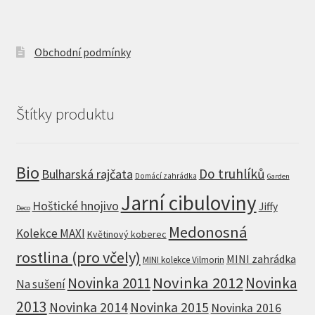
Obchodní podmínky
Štítky produktu
Bio
Do truhlíků
Bulharská rajčata
Domácí zahrádka
Garden
Jarní cibuloviny
Hoštické hnojivo
Jiffy
Deco
Medonosná
Kolekce MAXI
Květinový koberec
rostlina (pro včely)
MINI zahrádka
MINI kolekce Vilmorin
Novinka 2012
Novinka 2011
Novinka
Na sušení
2013
Novinka 2014
Novinka 2015
Novinka 2016