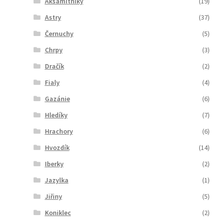
Aksamitníky
(19)
Astry
(37)
Černuchy
(5)
Chrpy
(3)
Dračík
(2)
Fialy
(4)
Gazánie
(6)
Hledíky
(7)
Hrachory
(6)
Hvozdík
(14)
Iberky
(2)
Jazylka
(1)
Jiřiny
(5)
Koniklec
(2)