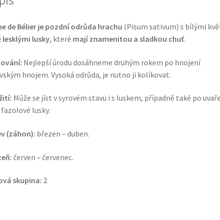
pis
e de Bélier je pozdní odrůda hrachu
(Pisum sativum) s bílými kvě
ě lesklými lusky
, které
mají znamenitou a sladkou chuť
.
ování:
Nejlepší úrodu dosáhneme druhým rokem po hnojení
vským hnojem. Vysoká odrůda, je nutno ji kolíkovat.
ití:
Může se jíst v syrovém stavu i s luskem, případně také po uvař
 fazolové lusky.
v (záhon):
březen – duben.
zeň:
červen – červenec.
ová skupina:
2