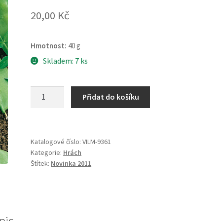
20,00
Kč
Hmotnost:
40 g
Skladem: 7 ks
Hrách
Přidat do košíku
setý
cukrový
Corne
de
Katalogové číslo:
VILM-9361
Kategorie:
Hrách
Bélier
Štítek:
Novinka 2011
množství