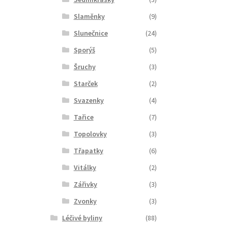
Slaměnky
(9)
Slunečnice
(24)
Sporýš
(5)
Šruchy
(3)
Starček
(2)
Svazenky
(4)
Tařice
(7)
Topolovky
(3)
Třapatky
(6)
Vitálky
(2)
Zářivky
(3)
Zvonky
(3)
Léčivé byliny
(88)