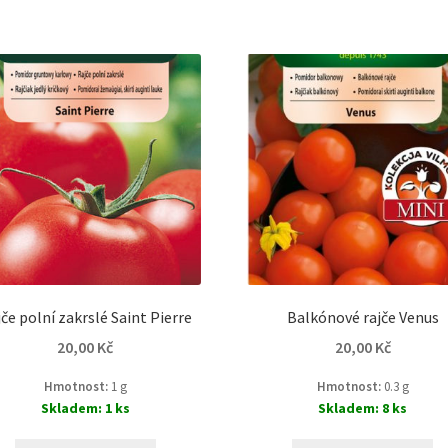
če polní zakrslé Saint Pierre
Balkónové rajče Venus
20,00
Kč
20,00
Kč
Hmotnost:
1 g
Hmotnost:
0.3 g
Skladem: 1 ks
Skladem: 8 ks