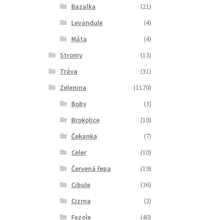
Bazalka
(21)
Levandule
(4)
Máta
(4)
Stromy
(13)
Tráva
(31)
Zelenina
(1170)
Boby
(3)
Brokolice
(10)
Čekanka
(7)
Celer
(10)
Červená řepa
(19)
Cibule
(36)
Cizrna
(2)
Fazole
(40)