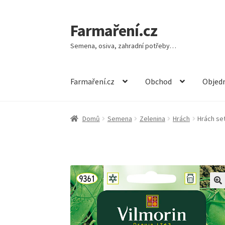
Farmaření.cz
Přeskočit
Přejít
na
k
Semena, osiva, zahradní potřeby…
navigaci
obsahu
webu
Farmaření.cz
Obchod
Objedn
Domů
Semena
Zelenina
Hrách
Hrách se