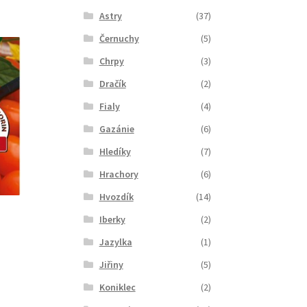
Astry
(37)
Černuchy
(5)
Chrpy
(3)
Dračík
(2)
Fialy
(4)
Gazánie
(6)
Hledíky
(7)
Hrachory
(6)
Hvozdík
(14)
Iberky
(2)
Jazylka
(1)
Jiřiny
(5)
Koniklec
(2)