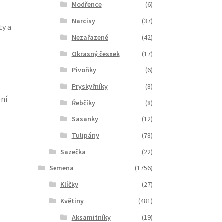
Modřence
(6)
Narcisy
(37)
ty a
Nezařazené
(42)
Okrasný česnek
(17)
Pivoňky
(6)
Pryskyřníky
(8)
ení
Řebčíky
(8)
Sasanky
(12)
Tulipány
(78)
Sazečka
(22)
Semena
(1756)
Klíčky
(27)
Květiny
(481)
Aksamitníky
(19)