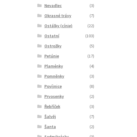
Nevadlec
(3)
Okrasné trávy
(7)
Ostálky (cínie)
(22)
Ostatní
(103)
Ostrožky
(5)
Petúnie
(17)
Plaménky
(4)
Pomněnky
(3)
Povíjnice
(8)
Prvosenky
(2)
Řebříček
(3)
Šalvěj
(7)
Šanta
(2)
Sedmikrásky
(3)