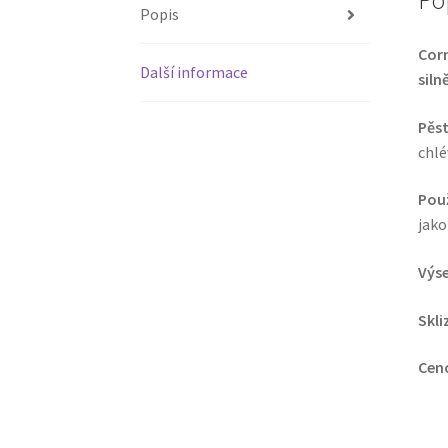
Po
Popis
Corn
Další informace
siln
Pěst
chlé
Použ
jako
Výse
Skli
Cen