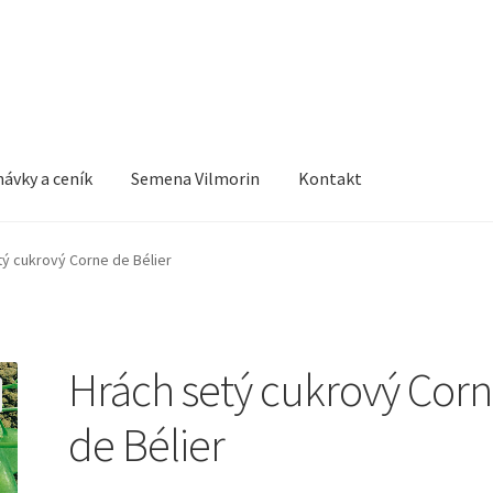
ávky a ceník
Semena Vilmorin
Kontakt
tý cukrový Corne de Bélier
Hrách setý cukrový Cor
de Bélier