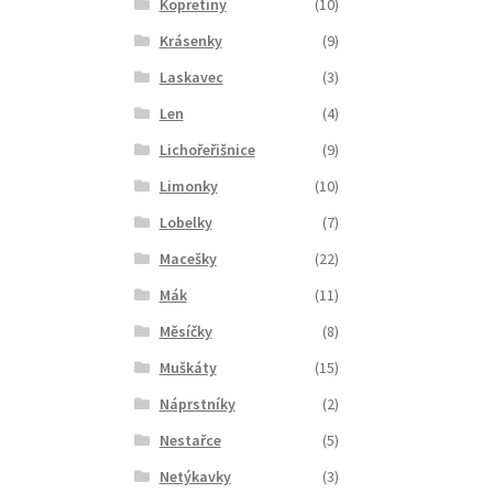
Kopretiny
(10)
Krásenky
(9)
Laskavec
(3)
Len
(4)
Lichořeřišnice
(9)
Limonky
(10)
Lobelky
(7)
Macešky
(22)
Mák
(11)
Měsíčky
(8)
Muškáty
(15)
Náprstníky
(2)
Nestařce
(5)
Netýkavky
(3)