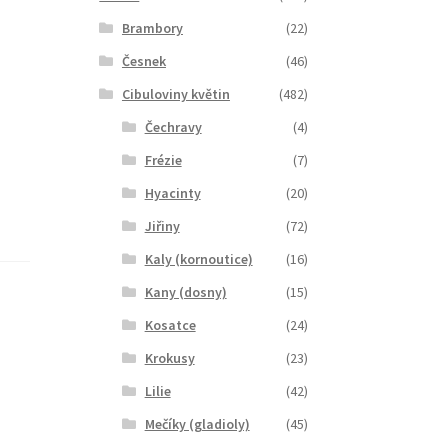
Brambory
(22)
Česnek
(46)
Cibuloviny květin
(482)
Čechravy
(4)
Frézie
(7)
Hyacinty
(20)
Jiřiny
(72)
Kaly (kornoutice)
(16)
Kany (dosny)
(15)
Kosatce
(24)
Krokusy
(23)
Lilie
(42)
Mečíky (gladioly)
(45)