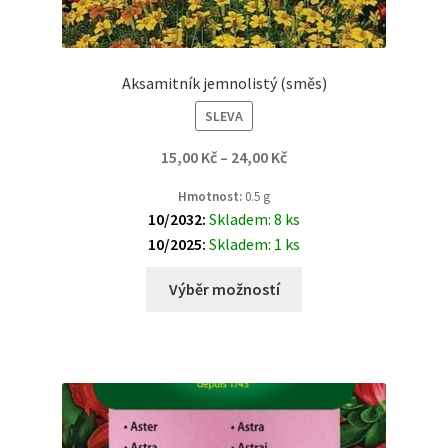
Aksamitník jemnolistý (směs)
SLEVA
15,00
Kč
–
24,00
Kč
Hmotnost:
0.5 g
10/2032:
Skladem: 8 ks
10/2025:
Skladem: 1 ks
Výběr možností