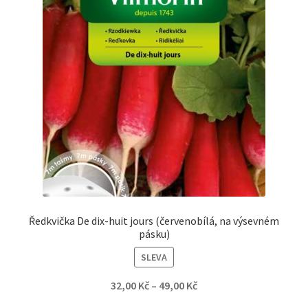
Ředkvička De dix-huit jours (červenobílá, na výsevném
pásku)
SLEVA
32,00
Kč
–
49,00
Kč