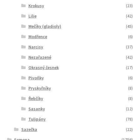
Krokusy
(23)
Lilie
(42)
Mečíky (gladioly)
(45)
Modřence
(6)
Narcisy
(37)
Nezařazené
(42)
Okrasný česnek
(17)
Pivoňky
(6)
Pryskyřníky
(8)
Řebčíky
(8)
Sasanky
(12)
Tulipány
(78)
Sazečka
(22)
Semena
(1756)