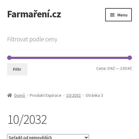
Farmaření.cz
Přeskočit
Přejít
Menu
na
k
navigaci
obsahu
Expand
Farmaření.cz
webu
child
Filtrovat podle ceny
menu
Expand
Obchod
child
menu
Objednávky a ceník
Min
Max
Cena:
0 Kč
—
130 Kč
Filtr
cen
cen
Semena Vilmorin
Kontakt
Domů
Produkt Expirace
10/2032
Stránka 3
10/2032