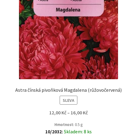
Astra čínská pivoňková Magdalena (růžovočervená)
SLEVA
12,00
Kč
–
16,00
Kč
Hmotnost:
0.5 g
10/2032:
Skladem: 8 ks