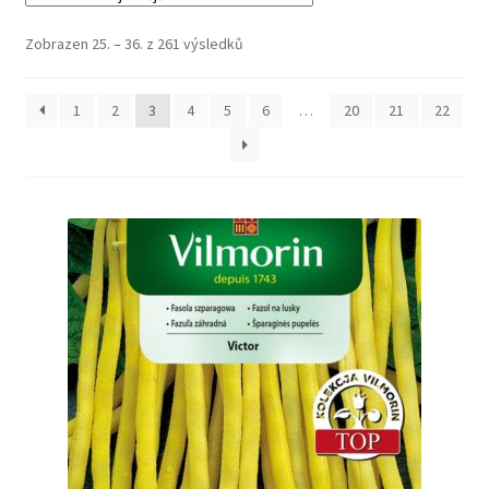
Zobrazen 25. – 36. z 261 výsledků
1
2
3
4
5
6
…
20
21
22