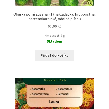
Okurka polní Zuzana F1 (nakládačka, hruboostná,
partenokarpická, odolná plísni)
65,00
Kč
Hmotnost:
3 g
Skladem
Přidat do košíku