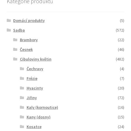
Kategorie produktů
Domácí produkty
(5)
Sadba
(572)
Brambory
(22)
Česnek
(46)
Cibuloviny květin
(482)
Čechravy
(4)
Frézie
(7)
Hyacinty
(20)
Jiřiny
(72)
Kaly (kornoutice)
(16)
Kany (dosny)
(15)
Kosatce
(24)