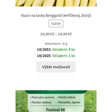
Fazol na lusky Berggold (keříčkový, žlutý)
SLEVA
16,00
Kč
–
24,00
Kč
Hmotnost:
30 g
10/2032:
Skladem: 8 ks
10/2025:
Skladem: 1 ks
Výběr možností