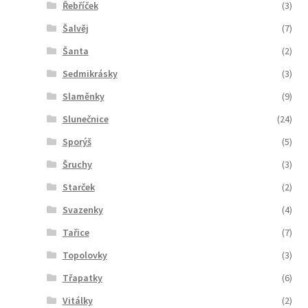
Řebříček
(3)
Šalvěj
(7)
Šanta
(2)
Sedmikrásky
(3)
Slaměnky
(9)
Slunečnice
(24)
Sporýš
(5)
Šruchy
(3)
Starček
(2)
Svazenky
(4)
Tařice
(7)
Topolovky
(3)
Třapatky
(6)
Vitálky
(2)