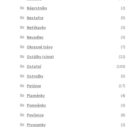
Náprstníky
(2)
Nestařce
(5)
Netýkavky
(3)
Nevadlec
(3)
Okrasné trávy
(7)
Ostálky (cínie)
(22)
Ostatní
(103)
Ostrožky
(5)
Petúnie
(17)
Plaménky
(4)
Pomněnky
(3)
Povíjnice
(8)
Prvosenky
(2)