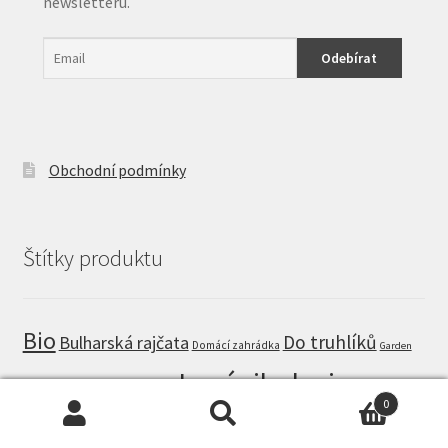
newsletteru.
Obchodní podmínky
Štítky produktu
Bio
Do truhlíků
Bulharská rajčata
Domácí zahrádka
Garden
Jarní cibuloviny
Hoštické hnojivo
Jiffy
Deco
0
Medonosná
Kolekce MAXI
Hledat:
Hledat
Květinový koberec