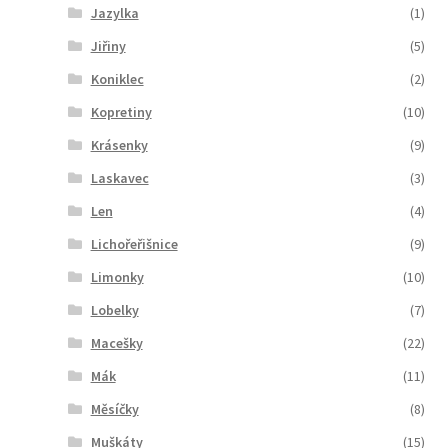
Jazylka
(1)
Jiřiny
(5)
Koniklec
(2)
Kopretiny
(10)
Krásenky
(9)
Laskavec
(3)
Len
(4)
Lichořeřišnice
(9)
Limonky
(10)
Lobelky
(7)
Macešky
(22)
Mák
(11)
Měsíčky
(8)
Muškáty
(15)