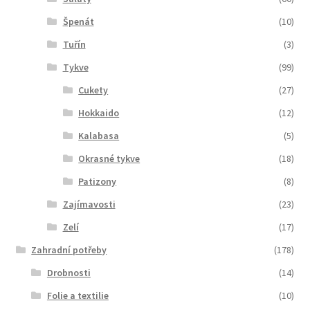
Špenát
(10)
Tuřín
(3)
Tykve
(99)
Cukety
(27)
Hokkaido
(12)
Kalabasa
(5)
Okrasné tykve
(18)
Patizony
(8)
Zajímavosti
(23)
Zelí
(17)
Zahradní potřeby
(178)
Drobnosti
(14)
Folie a textilie
(10)