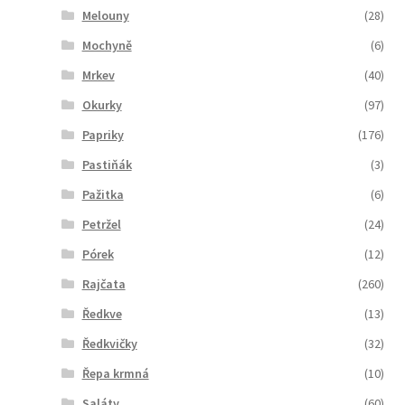
Melouny
(28)
Mochyně
(6)
Mrkev
(40)
Okurky
(97)
Papriky
(176)
Pastiňák
(3)
Pažitka
(6)
Petržel
(24)
Pórek
(12)
Rajčata
(260)
Ředkve
(13)
Ředkvičky
(32)
Řepa krmná
(10)
Saláty
(60)