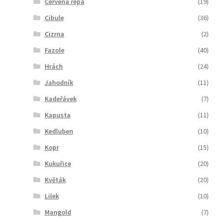
Červená řepa
(19)
Cibule
(36)
Cizrna
(2)
Fazole
(40)
Hrách
(24)
Jahodník
(11)
Kadeřávek
(7)
Kapusta
(11)
Kedluben
(10)
Kopr
(15)
Kukuřice
(20)
Květák
(20)
Lilek
(10)
Mangold
(7)