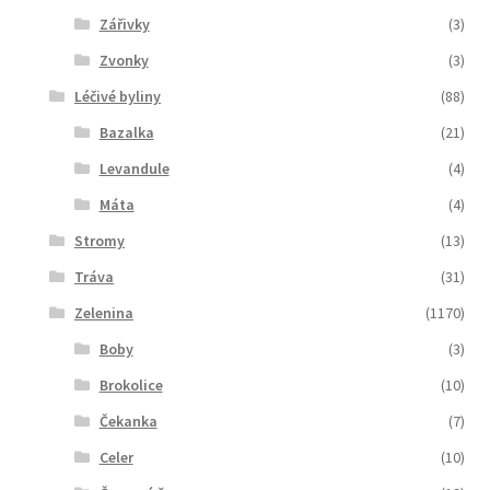
Zářivky
(3)
Zvonky
(3)
Léčivé byliny
(88)
Bazalka
(21)
Levandule
(4)
Máta
(4)
Stromy
(13)
Tráva
(31)
Zelenina
(1170)
Boby
(3)
Brokolice
(10)
Čekanka
(7)
Celer
(10)