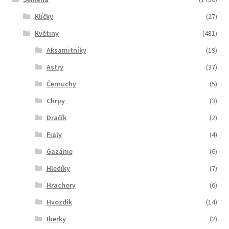
Klíčky
(27)
Květiny
(481)
Aksamitníky
(19)
Astry
(37)
Černuchy
(5)
Chrpy
(3)
Dračík
(2)
Fialy
(4)
Gazánie
(6)
Hledíky
(7)
Hrachory
(6)
Hvozdík
(14)
Iberky
(2)