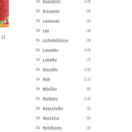
Kopretiny
(10)
Krásenky
(9)
Laskavec
(3)
Len
(4)
 (1
Lichořeřišnice
(9)
Limonky
(10)
Lobelky
(7)
Macešky
(22)
Mák
(11)
Měsíčky
(8)
Muškáty
(15)
Náprstníky
(2)
Nestařce
(5)
Netýkavky
(3)