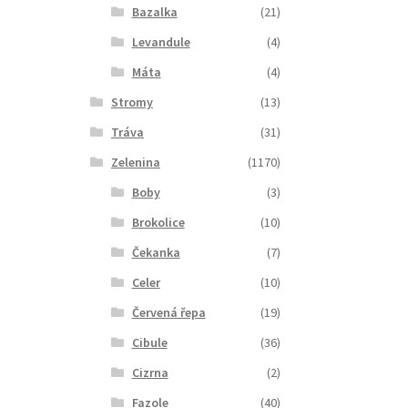
Bazalka
(21)
Levandule
(4)
Máta
(4)
Stromy
(13)
Tráva
(31)
Zelenina
(1170)
Boby
(3)
Brokolice
(10)
Čekanka
(7)
Celer
(10)
Červená řepa
(19)
Cibule
(36)
Cizrna
(2)
Fazole
(40)