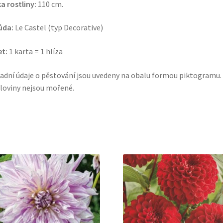
a rostliny:
110 cm.
ůda:
Le Castel (typ Decorative)
t:
1 karta = 1 hlíza
adní údaje o pěstování jsou uvedeny na obalu formou piktogramu.
loviny nejsou mořené.