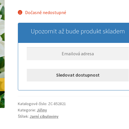
Dočasně nedostupné
Upozornit až bude produkt skladem
Katalogové číslo:
ZC-852821
Kategorie:
Jiřiny
Štítek:
Jarní cibuloviny