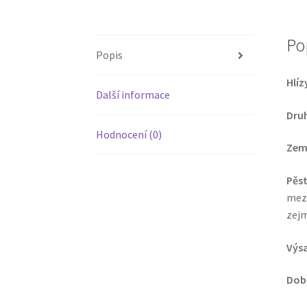
Po
Popis
Hlíz
Další informace
Druh
Hodnocení (0)
Zem
Pěst
mezi
zejm
Výs
Dob