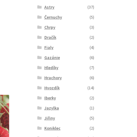
Astry
(37)
Černuchy
(5)
Chrpy
(3)
Dračík
(2)
Fialy
(4)
Gazánie
(6)
Hledíky
(7)
Hrachory
(6)
Hvozdík
(14)
Iberky
(2)
Jazylka
(1)
Jiřiny
(5)
Koniklec
(2)