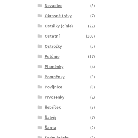
Nevadlec
(3)
Okrasné trávy
(7)
Ostálky (cínie)
(22)
Ostatní
(103)
Ostrožky
(5)
Petúnie
(17)
Plaménky
(4)
Pomněnky
(3)
Povíjnice
(8)
Prvosenky
(2)
Řebříček
(3)
Šalvěj
(7)
Šanta
(2)
Sedmikrásky
(3)