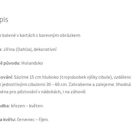
pis
y
balené v kartách s barevným obrázkem.
:
Jiřina (Dahlia), dekorativní
ě původu:
Holandsko
ování:
Sázíme 15 cm hluboko (trojnásobek výšky cibule), vzdálen
 jednotlivými cibulemi 30 – 60 cm. Zahrabeme a zalejeme. Vhodná
éna pro pěstování v nádobách, i na záhoně.
adba:
březen – květen.
a květu:
červenec – říjen.