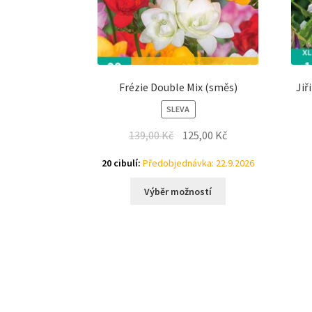
Frézie Double Mix (směs)
Jiř
SLEVA
139,00
Kč
125,00
Kč
20 cibulí:
Předobjednávka: 22.9.2026
Výběr možností