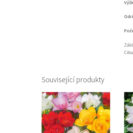
Výšk
Odr
Poče
Zákl
Cibu
Související produkty