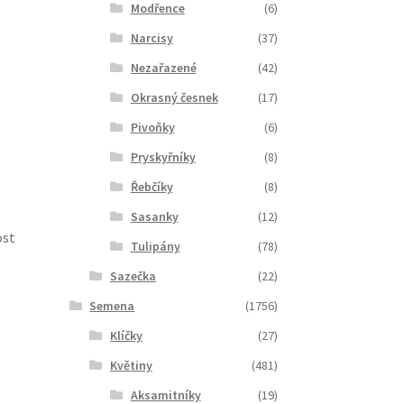
Modřence
(6)
Narcisy
(37)
Nezařazené
(42)
Okrasný česnek
(17)
Pivoňky
(6)
Pryskyřníky
(8)
Řebčíky
(8)
Sasanky
(12)
ost
Tulipány
(78)
Sazečka
(22)
Semena
(1756)
Klíčky
(27)
Květiny
(481)
Aksamitníky
(19)