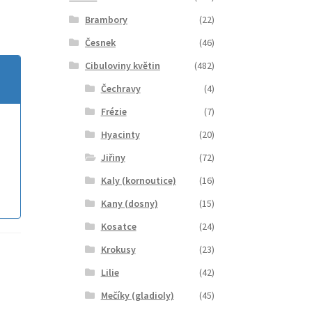
Brambory
(22)
Česnek
(46)
Cibuloviny květin
(482)
Čechravy
(4)
Frézie
(7)
Hyacinty
(20)
Jiřiny
(72)
Kaly (kornoutice)
(16)
Kany (dosny)
(15)
Kosatce
(24)
Krokusy
(23)
Lilie
(42)
Mečíky (gladioly)
(45)