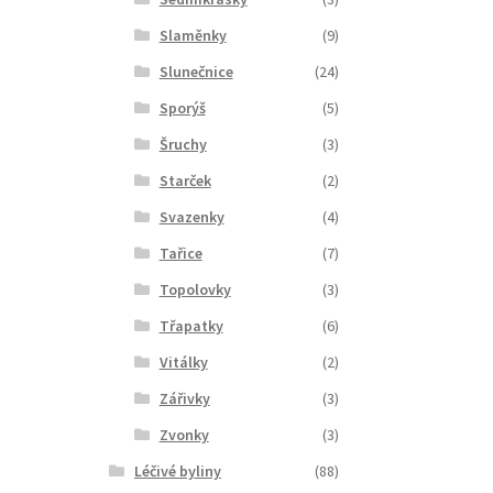
Slaměnky
(9)
Slunečnice
(24)
Sporýš
(5)
Šruchy
(3)
Starček
(2)
Svazenky
(4)
Tařice
(7)
Topolovky
(3)
Třapatky
(6)
Vitálky
(2)
Zářivky
(3)
Zvonky
(3)
Léčivé byliny
(88)