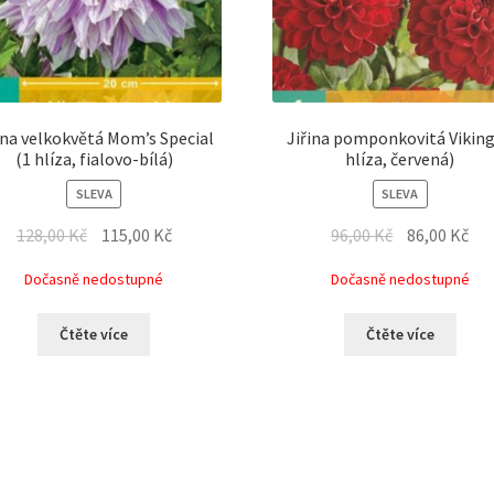
ina velkokvětá Mom’s Special
Jiřina pomponkovitá Viking
(1 hlíza, fialovo-bílá)
hlíza, červená)
SLEVA
SLEVA
128,00
Kč
115,00
Kč
96,00
Kč
86,00
Kč
Dočasně nedostupné
Dočasně nedostupné
Čtěte více
Čtěte více