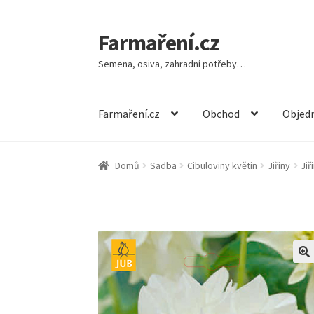
Farmaření.cz
Přeskočit
Přejít
na
k
Semena, osiva, zahradní potřeby…
navigaci
obsahu
webu
Farmaření.cz
Obchod
Objedn
Domů
Sadba
Cibuloviny květin
Jiřiny
Jiř