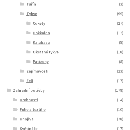
Tuřín
(3)
Tykve
(99)
Cukety
(27)
Hokkaido
(12)
Kalabasa
(5)
Okrasné tykve
(18)
Patizony
(8)
Zajímavosti
(23)
Zelí
(17)
Zahradní potřeby
(178)
Drobnosti
(14)
Folie a textilie
(10)
Hnojiva
(78)
Květináče
(17)