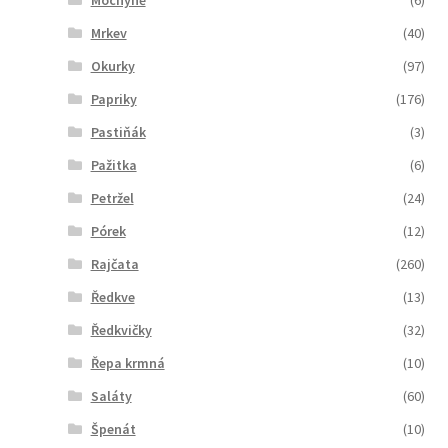
Mrkev
(40)
Okurky
(97)
Papriky
(176)
Pastiňák
(3)
Pažitka
(6)
Petržel
(24)
Pórek
(12)
Rajčata
(260)
Ředkve
(13)
Ředkvičky
(32)
Řepa krmná
(10)
Saláty
(60)
Špenát
(10)