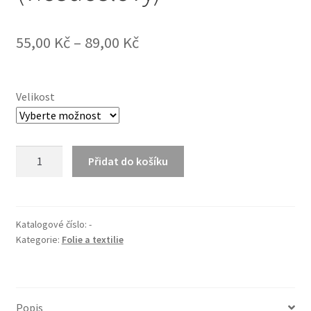
55,00
Kč
–
89,00
Kč
Velikost
Jutový
Přidat do košíku
pytel
(víceúčelový)
množství
Katalogové číslo:
-
Kategorie:
Folie a textilie
Popis