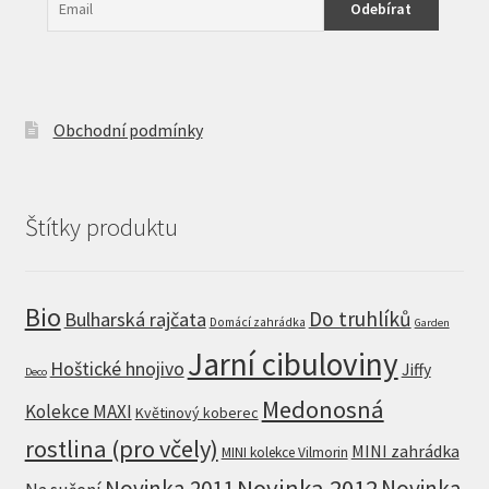
Obchodní podmínky
Štítky produktu
Bio
Do truhlíků
Bulharská rajčata
Domácí zahrádka
Garden
Jarní cibuloviny
Hoštické hnojivo
Jiffy
Deco
Medonosná
Kolekce MAXI
Květinový koberec
rostlina (pro včely)
MINI zahrádka
MINI kolekce Vilmorin
Novinka 2012
Novinka 2011
Novinka