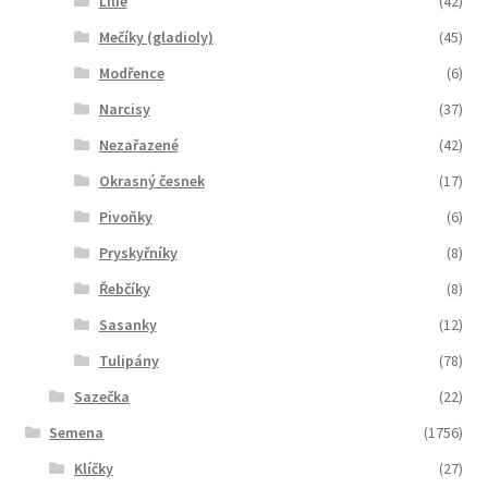
Lilie
(42)
Mečíky (gladioly)
(45)
Modřence
(6)
Narcisy
(37)
Nezařazené
(42)
Okrasný česnek
(17)
Pivoňky
(6)
Pryskyřníky
(8)
Řebčíky
(8)
Sasanky
(12)
Tulipány
(78)
Sazečka
(22)
Semena
(1756)
Klíčky
(27)