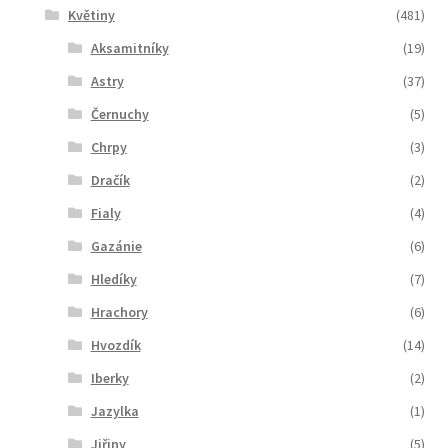
Květiny
(481)
Aksamitníky
(19)
Astry
(37)
Černuchy
(5)
Chrpy
(3)
Dračík
(2)
Fialy
(4)
Gazánie
(6)
Hledíky
(7)
Hrachory
(6)
Hvozdík
(14)
Iberky
(2)
Jazylka
(1)
Jiřiny
(5)