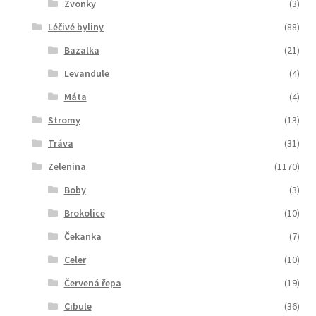
Zvonky
(3)
Léčivé byliny
(88)
Bazalka
(21)
Levandule
(4)
Máta
(4)
Stromy
(13)
Tráva
(31)
Zelenina
(1170)
Boby
(3)
Brokolice
(10)
Čekanka
(7)
Celer
(10)
Červená řepa
(19)
Cibule
(36)