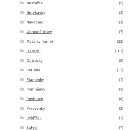
Nestařce
(5)
Netýkavky
(3)
Nevadlec
(3)
Okrasné trávy
(7)
Ostálky (cínie)
(22)
Ostatní
(103)
Ostrožky
(5)
Petúnie
(17)
Plaménky
(4)
Pomněnky
(3)
Povíjnice
(8)
Prvosenky
(2)
Řebříček
(3)
Šalvěj
(7)