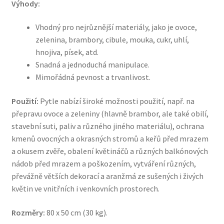
Výhody:
Vhodný pro nejrůznější materiály, jako je ovoce,
zelenina, brambory, cibule, mouka, cukr, uhlí,
hnojiva, písek, atd.
Snadná a jednoduchá manipulace.
Mimořádná pevnost a trvanlivost.
Použití:
Pytle nabízí široké možnosti použití, např. na
přepravu ovoce a zeleniny (hlavně brambor, ale také obilí,
stavební suti, paliv a různého jiného materiálu), ochrana
kmenů ovocných a okrasných stromů a keřů před mrazem
a okusem zvěře, obalení květináčů a různých balkónových
nádob před mrazem a poškozením, vytváření různých,
převážně větších dekorací a aranžmá ze sušených i živých
květin ve vnitřních i venkovních prostorech.
Rozměry:
80 x 50 cm (30 kg).