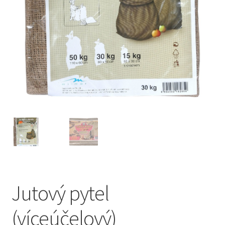
Jutový pytel
(víceúčelový)