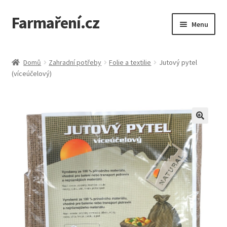
Farmaření.cz
Přeskočit
Přejít
Menu
na
k
navigaci
obsahu
Expand
Farmaření.cz
webu
child
Domů
Zahradní potřeby
Folie a textilie
Jutový pytel
menu
Expand
(víceúčelový)
Obchod
child
menu
Objednávky a ceník
Semena Vilmorin
Kontakt