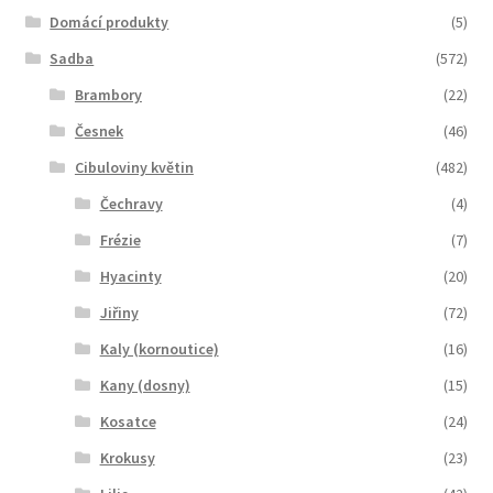
Domácí produkty
(5)
Sadba
(572)
Brambory
(22)
Česnek
(46)
Cibuloviny květin
(482)
Čechravy
(4)
Frézie
(7)
Hyacinty
(20)
Jiřiny
(72)
Kaly (kornoutice)
(16)
Kany (dosny)
(15)
Kosatce
(24)
Krokusy
(23)