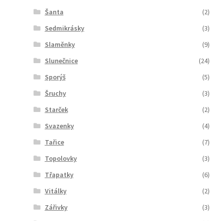
Šanta
(2)
Sedmikrásky
(3)
Slaměnky
(9)
Slunečnice
(24)
Sporýš
(5)
Šruchy
(3)
Starček
(2)
Svazenky
(4)
Tařice
(7)
Topolovky
(3)
Třapatky
(6)
Vitálky
(2)
Zářivky
(3)