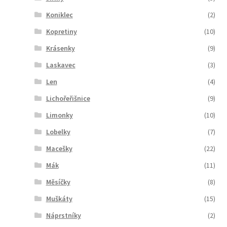
Koniklec
(2)
Kopretiny
(10)
Krásenky
(9)
Laskavec
(3)
Len
(4)
Lichořeřišnice
(9)
Limonky
(10)
Lobelky
(7)
Macešky
(22)
Mák
(11)
Měsíčky
(8)
Muškáty
(15)
Náprstníky
(2)