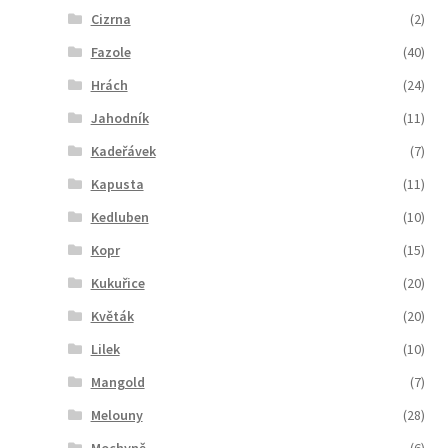
Cizrna
(2)
Fazole
(40)
Hrách
(24)
Jahodník
(11)
Kadeřávek
(7)
Kapusta
(11)
Kedluben
(10)
Kopr
(15)
Kukuřice
(20)
Květák
(20)
Lilek
(10)
Mangold
(7)
Melouny
(28)
Mochyně
(6)