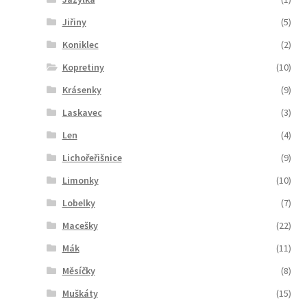
Jiřiny
(5)
Koniklec
(2)
Kopretiny
(10)
Krásenky
(9)
Laskavec
(3)
Len
(4)
Lichořeřišnice
(9)
Limonky
(10)
Lobelky
(7)
Macešky
(22)
Mák
(11)
Měsíčky
(8)
Muškáty
(15)