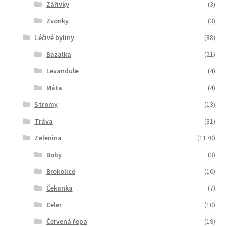
Zářivky
(3)
Zvonky
(3)
Léčivé byliny
(88)
Bazalka
(21)
Levandule
(4)
Máta
(4)
Stromy
(13)
Tráva
(31)
Zelenina
(1170)
Boby
(3)
Brokolice
(10)
Čekanka
(7)
Celer
(10)
Červená řepa
(19)