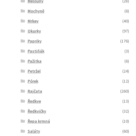
Melouny
(28)
Mochyně
(6)
Mrkev
(40)
Okurky
(97)
Papriky
(176)
Pastiňák
(3)
Pažitka
(6)
Petržel
(24)
Pórek
(12)
Rajčata
(260)
Ředkve
(13)
Ředkvičky
(32)
Řepa krmná
(10)
Saláty
(60)