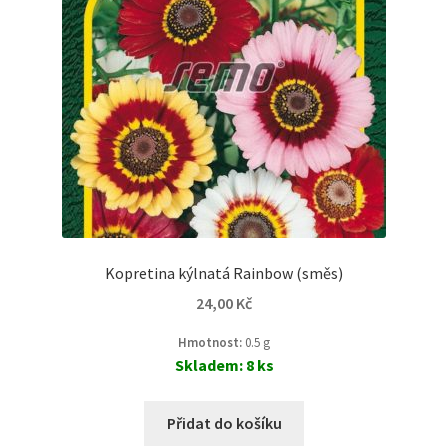
Kopretina kýlnatá Rainbow (směs)
24,00
Kč
Hmotnost:
0.5 g
Skladem: 8 ks
Přidat do košíku