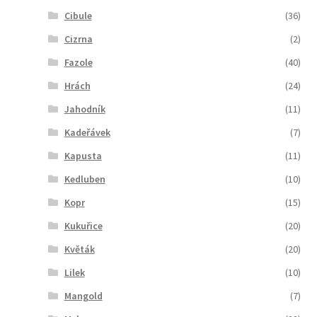
Cibule
(36)
Cizrna
(2)
Fazole
(40)
Hrách
(24)
Jahodník
(11)
Kadeřávek
(7)
Kapusta
(11)
Kedluben
(10)
Kopr
(15)
Kukuřice
(20)
Květák
(20)
Lilek
(10)
Mangold
(7)