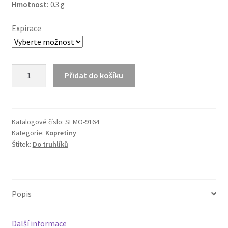
Hmotnost:
0.3 g
Expirace
Kopretina
Přidat do košíku
balkónová
Zlatovláska
(žlutá)
množství
Katalogové číslo:
SEMO-9164
Kategorie:
Kopretiny
Štítek:
Do truhlíků
Popis
Další informace