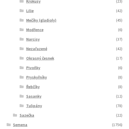
Krokusy
(23)
Lilie
(42)
Mečíky (gladioly)
(45)
Modřence
(6)
Narcisy
(37)
Nezařazené
(42)
Okrasný česnek
(17)
Pivoňky
(6)
Pryskyřníky
(8)
Řebčíky
(8)
Sasanky
(12)
Tulipány
(78)
Sazečka
(22)
Semena
(1756)