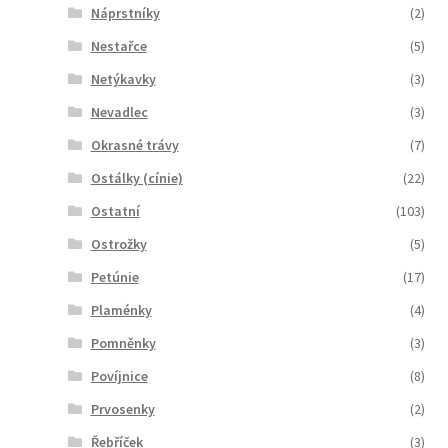
Náprstníky
(2)
Nestařce
(5)
Netýkavky
(3)
Nevadlec
(3)
Okrasné trávy
(7)
Ostálky (cínie)
(22)
Ostatní
(103)
Ostrožky
(5)
Petúnie
(17)
Plaménky
(4)
Pomněnky
(3)
Povíjnice
(8)
Prvosenky
(2)
Řebříček
(3)