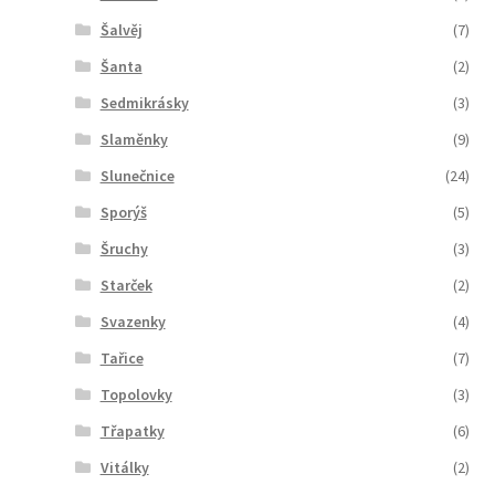
Šalvěj
(7)
Šanta
(2)
Sedmikrásky
(3)
Slaměnky
(9)
Slunečnice
(24)
Sporýš
(5)
Šruchy
(3)
Starček
(2)
Svazenky
(4)
Tařice
(7)
Topolovky
(3)
Třapatky
(6)
Vitálky
(2)