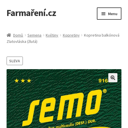
Farmaření.cz
Přeskočit
Přejít
Menu
na
k
navigaci
obsahu
Expand
Farmaření.cz
webu
child
Domů
Semena
Květiny
Kopretiny
Kopretina balkónová
menu
Expand
Zlatovláska (žlutá)
Obchod
child
menu
Objednávky a ceník
SLEVA
Semena Vilmorin
Kontakt