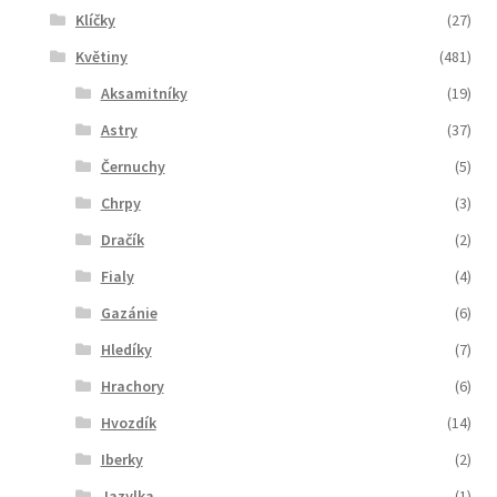
Klíčky
(27)
Květiny
(481)
Aksamitníky
(19)
Astry
(37)
Černuchy
(5)
Chrpy
(3)
Dračík
(2)
Fialy
(4)
Gazánie
(6)
Hledíky
(7)
Hrachory
(6)
Hvozdík
(14)
Iberky
(2)
Jazylka
(1)