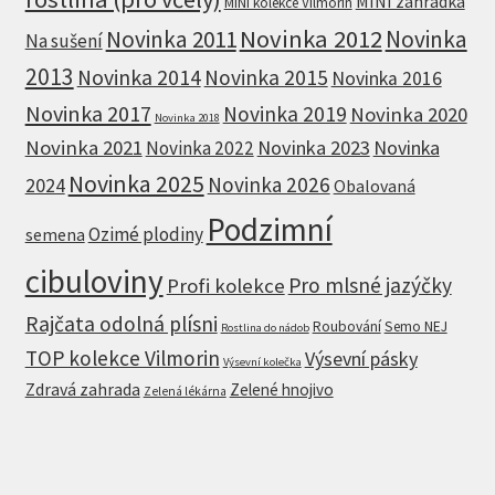
MINI zahrádka
MINI kolekce Vilmorin
Novinka 2012
Novinka 2011
Novinka
Na sušení
2013
Novinka 2014
Novinka 2015
Novinka 2016
Novinka 2017
Novinka 2019
Novinka 2020
Novinka 2018
Novinka 2021
Novinka 2023
Novinka
Novinka 2022
Novinka 2025
Novinka 2026
2024
Obalovaná
Podzimní
Ozimé plodiny
semena
cibuloviny
Pro mlsné jazýčky
Profi kolekce
Rajčata odolná plísni
Roubování
Semo NEJ
Rostlina do nádob
TOP kolekce Vilmorin
Výsevní pásky
Výsevní kolečka
Zdravá zahrada
Zelené hnojivo
Zelená lékárna