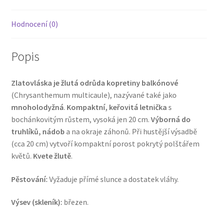
Hodnocení (0)
Popis
Zlatovláska je žlutá odrůda kopretiny balkónové
(Chrysanthemum multicaule), nazývané také jako
mnoholodyžná
.
Kompaktní, keřovitá letnička
s
bochánkovitým růstem, vysoká jen 20 cm.
Výborná do
truhlíků, nádob
a na okraje záhonů. Při hustější výsadbě
(cca 20 cm) vytvoří kompaktní porost pokrytý polštářem
květů.
Kvete žlutě
.
Pěstování:
Vyžaduje přímé slunce a dostatek vláhy.
Výsev (skleník):
březen.