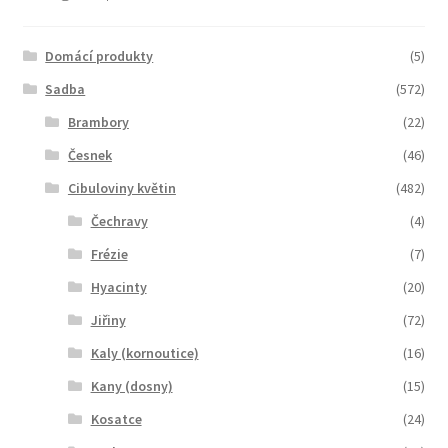
Domácí produkty
(5)
Sadba
(572)
Brambory
(22)
Česnek
(46)
Cibuloviny květin
(482)
Čechravy
(4)
Frézie
(7)
Hyacinty
(20)
Jiřiny
(72)
Kaly (kornoutice)
(16)
Kany (dosny)
(15)
Kosatce
(24)