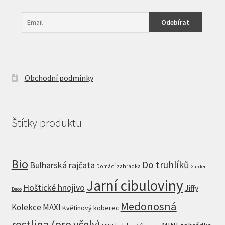
Obchodní podmínky
Štítky produktu
Bio
Do truhlíků
Bulharská rajčata
Domácí zahrádka
Garden
Jarní cibuloviny
Hoštické hnojivo
Jiffy
Deco
Medonosná
Kolekce MAXI
Květinový koberec
rostlina (pro včely)