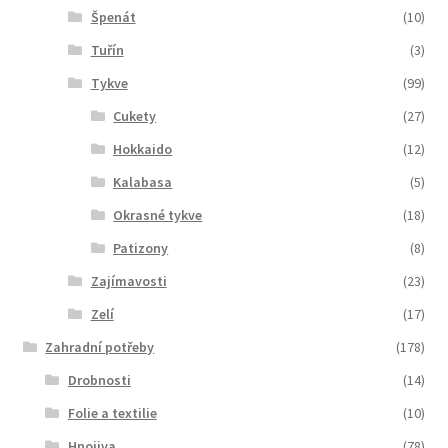
Špenát
(10)
Tuřín
(3)
Tykve
(99)
Cukety
(27)
Hokkaido
(12)
Kalabasa
(5)
Okrasné tykve
(18)
Patizony
(8)
Zajímavosti
(23)
Zelí
(17)
Zahradní potřeby
(178)
Drobnosti
(14)
Folie a textilie
(10)
Hnojiva
(78)