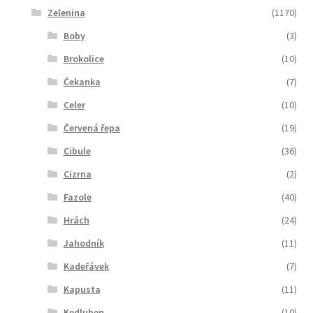
Zelenina
(1170)
Boby
(3)
Brokolice
(10)
Čekanka
(7)
Celer
(10)
Červená řepa
(19)
Cibule
(36)
Cizrna
(2)
Fazole
(40)
Hrách
(24)
Jahodník
(11)
Kadeřávek
(7)
Kapusta
(11)
Kedluben
(10)