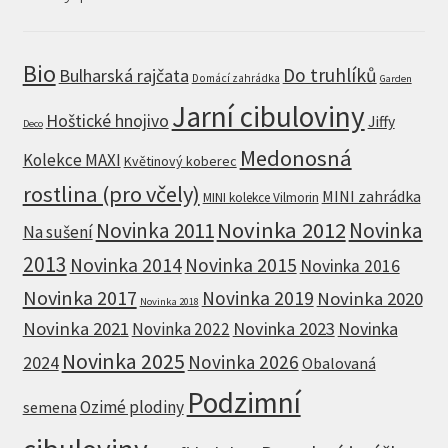
Bio
Do truhlíků
Bulharská rajčata
Domácí zahrádka
Garden
Jarní cibuloviny
Hoštické hnojivo
Jiffy
Deco
Medonosná
Kolekce MAXI
Květinový koberec
rostlina (pro včely)
MINI zahrádka
MINI kolekce Vilmorin
Novinka 2012
Novinka 2011
Novinka
Na sušení
2013
Novinka 2014
Novinka 2015
Novinka 2016
Novinka 2017
Novinka 2019
Novinka 2020
Novinka 2018
Novinka 2021
Novinka 2023
Novinka
Novinka 2022
Novinka 2025
Novinka 2026
2024
Obalovaná
Podzimní
Ozimé plodiny
semena