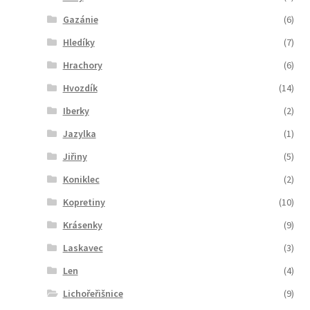
Gazánie
(6)
Hledíky
(7)
Hrachory
(6)
Hvozdík
(14)
Iberky
(2)
Jazylka
(1)
Jiřiny
(5)
Koniklec
(2)
Kopretiny
(10)
Krásenky
(9)
Laskavec
(3)
Len
(4)
Lichořeřišnice
(9)