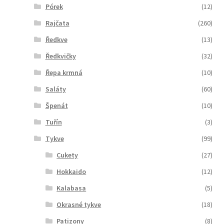
Pórek
(12)
Rajčata
(260)
Ředkve
(13)
Ředkvičky
(32)
Řepa krmná
(10)
Saláty
(60)
Špenát
(10)
Tuřín
(3)
Tykve
(99)
Cukety
(27)
Hokkaido
(12)
Kalabasa
(5)
Okrasné tykve
(18)
Patizony
(8)