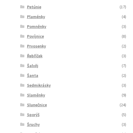
Petúnie
(17)
Plaménky
(4)
Pomněnky
(3)
Povíjnice
(8)
Prvosenky
(2)
Řebříček
(3)
Šalvěj
(7)
Šanta
(2)
Sedmikrásky
(3)
Slaměnky
(9)
Slunečnice
(24)
Sporýš
(5)
Šruchy
(3)