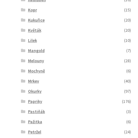
Kopr
(15)
Kukuřice
(20)
Květák
(20)
Lilek
(10)
Mangold
(7)
Melouny
(28)
Mochyně
(6)
Mrkev
(40)
Okurky
(97)
Papriky
(176)
Pastiňák
(3)
Pažitka
(6)
Petržel
(24)