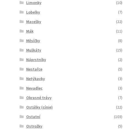
Limonky
(10)
Lobelky
(7)
Macešky
(22)
Mák
(11)
Měsíčky
(8)
Muškáty
(15)
Náprstníky
(2)
Nestařce
(5)
Netýkavky
(3)
Nevadlec
(3)
Okrasné trávy
(7)
Ostálky (cínie)
(22)
Ostatní
(103)
Ostrožky
(5)