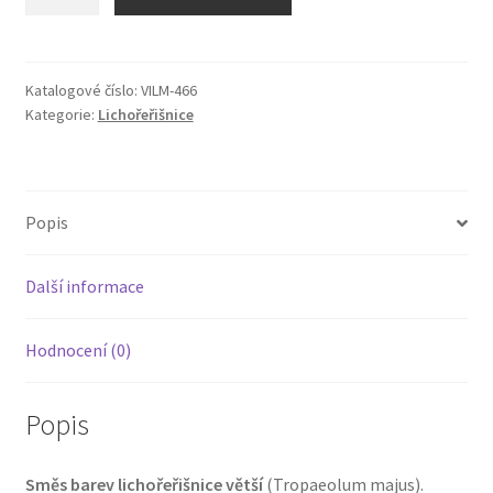
větší
(směs)
množství
Katalogové číslo:
VILM-466
Kategorie:
Lichořeřišnice
Popis
Další informace
Hodnocení (0)
Popis
Směs barev lichořeřišnice větší
(Tropaeolum majus).