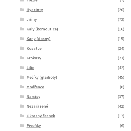
Frézie
(7)
Hyacinty
(20)
Jiřiny
(72)
Kaly (kornoutice)
(16)
Kany (dosny)
(15)
Kosatce
(24)
Krokusy
(23)
Lilie
(42)
Mečíky (gladioly)
(45)
Modřence
(6)
Narcisy
(37)
Nezařazené
(42)
Okrasný česnek
(17)
Pivoňky
(6)