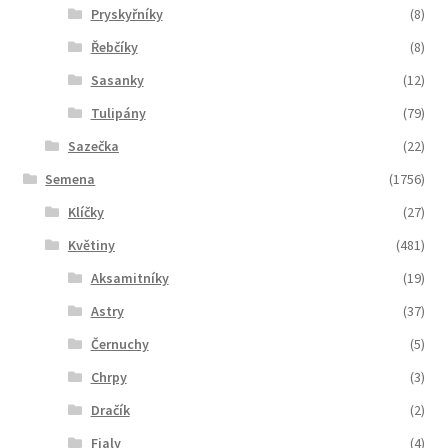
Pryskyřníky
(8)
Řebčíky
(8)
Sasanky
(12)
Tulipány
(79)
Sazečka
(22)
Semena
(1756)
Klíčky
(27)
Květiny
(481)
Aksamitníky
(19)
Astry
(37)
Černuchy
(5)
Chrpy
(3)
Dračík
(2)
Fialy
(4)