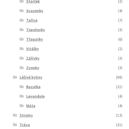
Starček
(2)
Svazenky
(4)
Tařice
(7)
Topolovky
(3)
Třapatky
(6)
Vitálky
(2)
Zářivky
(3)
Zvonky
(3)
Léčivé byliny
(88)
Bazalka
(21)
Levandule
(4)
Máta
(4)
Stromy
(13)
Tráva
(31)