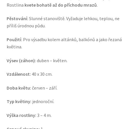
Rostlina
kvete bohatě až do příchodu mrazů
.
Pěstování:
Slunné stanoviště. Vyžaduje lehkou, teplou, ne
příliš úrodnou půdu.
Použití:
Pro výsadbu kolem altánků, balkónů a jako řezaná
květina.
Výsev (záhon):
duben – květen.
Vzdálenost:
40 x 30 cm.
Doba květu:
červen – září.
Typ květiny:
jednoroční.
Výška rostliny:
3 – 4 m.
Cenová skupina:
1