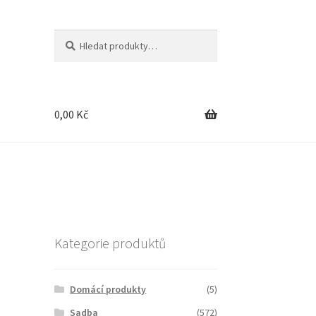
Hledat:
Hledat
0,00
Kč
e
Kategorie produktů
Domácí produkty
(5)
Sadba
(572)