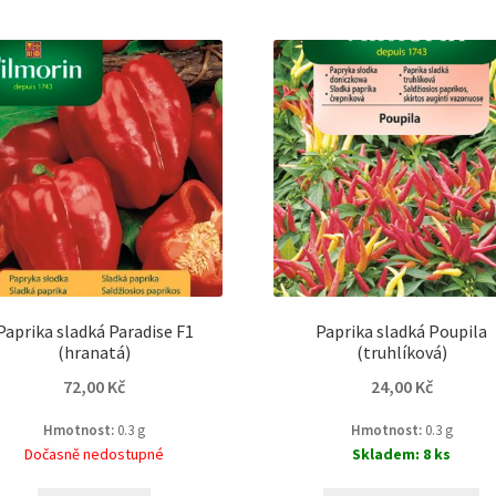
Paprika sladká Paradise F1
Paprika sladká Poupila
(hranatá)
(truhlíková)
72,00
Kč
24,00
Kč
Hmotnost:
0.3 g
Hmotnost:
0.3 g
Dočasně nedostupné
Skladem: 8 ks