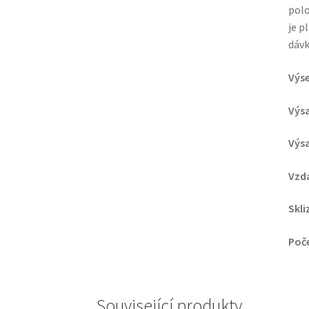
polo
je p
dávk
Výse
Výsa
Výs
Vzd
Skli
Poč
Související produkty