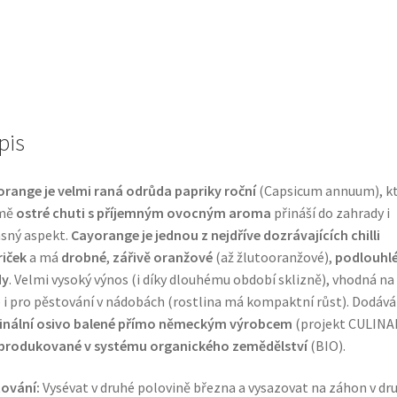
pis
range je velmi raná odrůda papriky roční
(Capsicum annuum), k
mě
ostré chuti s příjemným ovocným aroma
přináší do zahrady i
sný aspekt.
Cayorange je jednou z nejdříve dozrávajících chilli
iček
a má
drobné
,
zářivě oranžové
(až žlutooranžové),
podlouhl
dy
. Velmi vysoký výnos (i díky dlouhému období sklizně), vhodná na
 i pro pěstování v nádobách (rostlina má kompaktní růst). Dodáv
ginální osivo balené přímo německým výrobcem
(projekt CULINA
produkované v systému organického zemědělství
(BIO).
ování:
Vysévat v druhé polovině března a vysazovat na záhon v dr