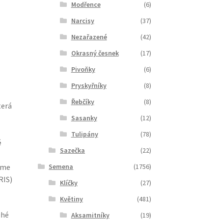
Modřence
(6)
Narcisy
(37)
Nezařazené
(42)
Okrasný česnek
(17)
Pivoňky
(6)
Pryskyřníky
(8)
Řebčíky
(8)
terá
Sasanky
(12)
Tulipány
(78)
é
Sazečka
(22)
áme
Semena
(1756)
RIS)
Klíčky
(27)
Květiny
(481)
uhé
Aksamitníky
(19)