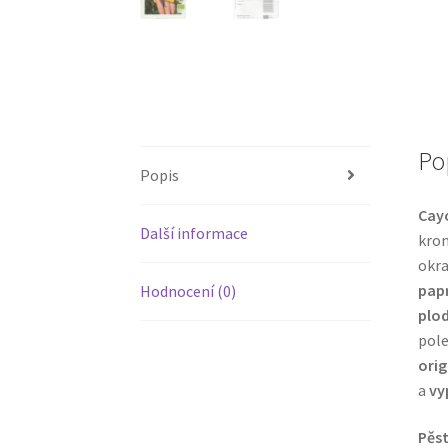
Po
Popis
Cayo
Další informace
kro
okra
papr
Hodnocení (0)
plo
pole
ori
a
vy
Pěst