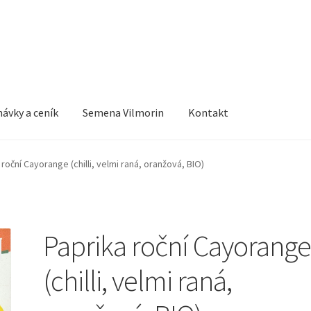
ávky a ceník
Semena Vilmorin
Kontakt
 roční Cayorange (chilli, velmi raná, oranžová, BIO)
Paprika roční Cayorang
(chilli, velmi raná,