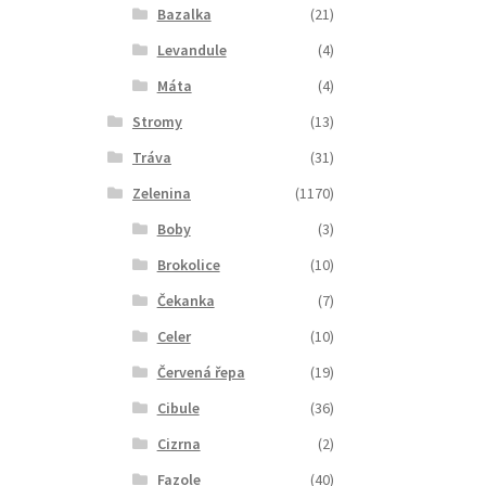
Bazalka
(21)
Levandule
(4)
Máta
(4)
Stromy
(13)
Tráva
(31)
Zelenina
(1170)
Boby
(3)
Brokolice
(10)
Čekanka
(7)
Celer
(10)
Červená řepa
(19)
Cibule
(36)
Cizrna
(2)
Fazole
(40)