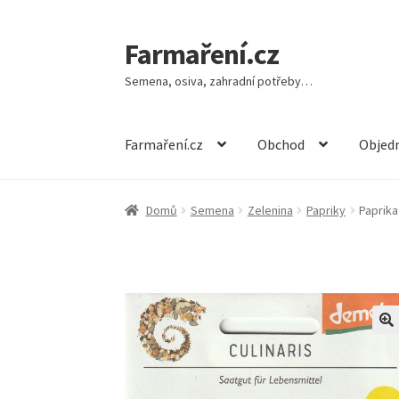
Farmaření.cz
Přeskočit
Přejít
na
k
Semena, osiva, zahradní potřeby…
navigaci
obsahu
webu
Farmaření.cz
Obchod
Objedn
Domů
Semena
Zelenina
Papriky
Paprika