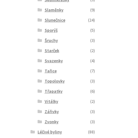
Slaměnky
(9)
Slunečnice
(24)
Sporýš
(5)
Šruchy
(3)
Starček
(2)
Svazenky
(4)
Tařice
(7)
Topolovky
(3)
Třapatky
(6)
Vitálky
(2)
Zářivky
(3)
Zvonky
(3)
Léčivé byliny
(88)