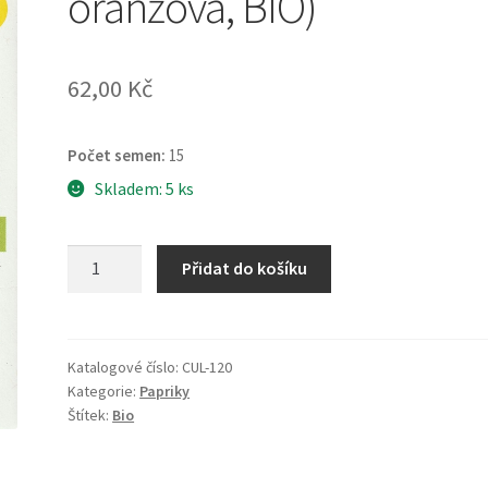
oranžová, BIO)
62,00
Kč
Počet semen:
15
Skladem: 5 ks
Paprika
Přidat do košíku
roční
Cayorange
(chilli,
velmi
Katalogové číslo:
CUL-120
Kategorie:
Papriky
raná,
Štítek:
Bio
oranžová,
BIO)
množství