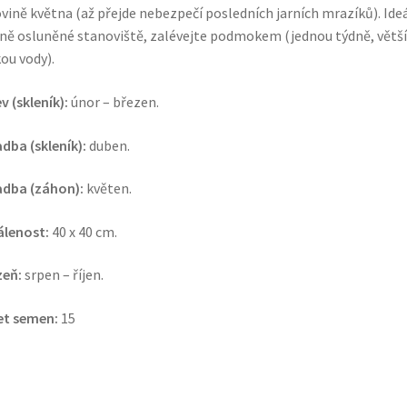
vině května (až přejde nebezpečí posledních jarních mrazíků). Ide
lně osluněné stanoviště, zalévejte podmokem (jednou týdně, větší
ou vody).
v (skleník):
únor – březen.
dba (skleník):
duben.
adba (záhon):
květen.
álenost:
40 x 40 cm.
zeň:
srpen – říjen.
et semen:
15