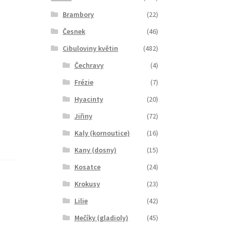
Brambory
(22)
Česnek
(46)
Cibuloviny květin
(482)
Čechravy
(4)
Frézie
(7)
Hyacinty
(20)
Jiřiny
(72)
Kaly (kornoutice)
(16)
Kany (dosny)
(15)
Kosatce
(24)
Krokusy
(23)
Lilie
(42)
Mečíky (gladioly)
(45)