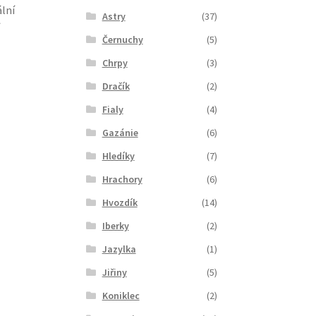
ální
Astry
(37)
Černuchy
(5)
Chrpy
(3)
Dračík
(2)
Fialy
(4)
Gazánie
(6)
Hledíky
(7)
Hrachory
(6)
Hvozdík
(14)
Iberky
(2)
Jazylka
(1)
Jiřiny
(5)
Koniklec
(2)