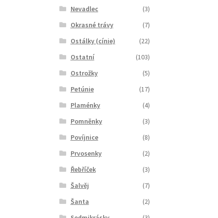
Nevadlec
(3)
Okrasné trávy
(7)
Ostálky (cínie)
(22)
Ostatní
(103)
Ostrožky
(5)
Petúnie
(17)
Plaménky
(4)
Pomněnky
(3)
Povíjnice
(8)
Prvosenky
(2)
Řebříček
(3)
Šalvěj
(7)
Šanta
(2)
Sedmikrásky
(3)