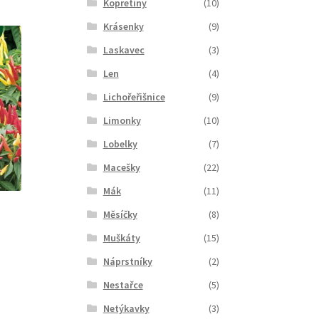
Kopretiny
(10)
Krásenky
(9)
Laskavec
(3)
Len
(4)
Lichořeřišnice
(9)
Limonky
(10)
Lobelky
(7)
Macešky
(22)
Mák
(11)
Měsíčky
(8)
Muškáty
(15)
Náprstníky
(2)
Nestařce
(5)
Netýkavky
(3)