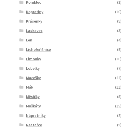
Koniklec
(2)
Kopretiny
(10)
Krásenky
(9)
Laskavec
(3)
Len
(4)
Lichořeřišnice
(9)
Limonky
(10)
Lobelky
(7)
Macešky
(22)
Mák
(11)
Měsíčky
(8)
Muškáty
(15)
Náprstníky
(2)
Nestařce
(5)