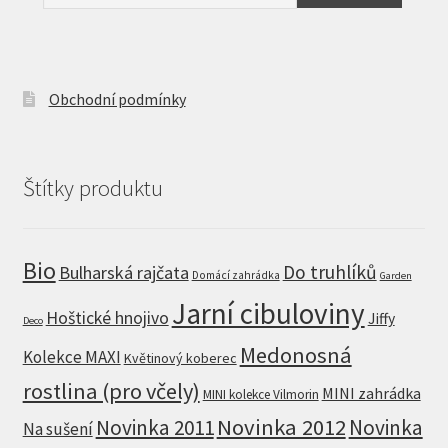
Obchodní podmínky
Štítky produktu
Bio
Do truhlíků
Bulharská rajčata
Domácí zahrádka
Garden
Jarní cibuloviny
Hoštické hnojivo
Jiffy
Deco
Medonosná
Kolekce MAXI
Květinový koberec
rostlina (pro včely)
MINI zahrádka
MINI kolekce Vilmorin
Novinka 2012
Novinka 2011
Novinka
Na sušení