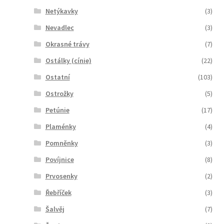
Netýkavky
(3)
Nevadlec
(3)
Okrasné trávy
(7)
Ostálky (cínie)
(22)
Ostatní
(103)
Ostrožky
(5)
Petúnie
(17)
Plaménky
(4)
Pomněnky
(3)
Povíjnice
(8)
Prvosenky
(2)
Řebříček
(3)
Šalvěj
(7)