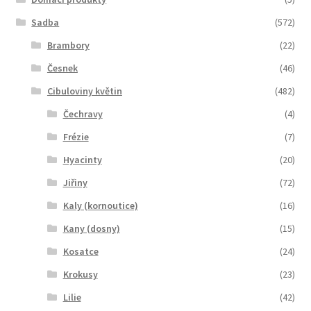
Sadba
(572)
Brambory
(22)
Česnek
(46)
Cibuloviny květin
(482)
Čechravy
(4)
Frézie
(7)
Hyacinty
(20)
Jiřiny
(72)
Kaly (kornoutice)
(16)
Kany (dosny)
(15)
Kosatce
(24)
Krokusy
(23)
Lilie
(42)