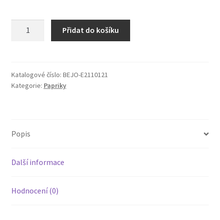
Paprika
Přidat do košíku
zeleninová
Delirio
F1
(sladká,
Katalogové číslo:
BEJO-E2110121
Kategorie:
Papriky
kvadratická,
zelená-
oranžová)
množství
Popis
Další informace
Hodnocení (0)