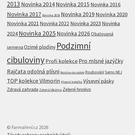
2013
Novinka 2014
Novinka 2015
Novinka 2016
Novinka 2017
Novinka 2019
Novinka 2020
Novinka 2018
Novinka 2021
Novinka 2023
Novinka
Novinka 2022
Novinka 2025
Novinka 2026
2024
Obalovaná
Podzimní
Ozimé plodiny
semena
cibuloviny
Pro mlsné jazýčky
Profi kolekce
Rajčata odolná plísni
Roubování
Semo NEJ
Rostlina do nádob
TOP kolekce Vilmorin
Výsevní pásky
Výsevní kolečka
Zdravá zahrada
Zelené hnojivo
Zelená lékárna
© Farmaření.cz 2026
Zásady ochrany osobních údajů