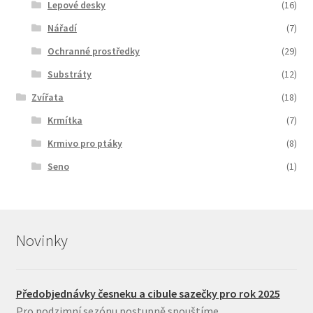
Lepové desky
(16)
Nářadí
(7)
Ochranné prostředky
(29)
Substráty
(12)
Zvířata
(18)
Krmítka
(7)
Krmivo pro ptáky
(8)
Seno
(1)
Novinky
Předobjednávky česneku a cibule sazečky pro rok 2025
Pro podzimní sezónu postupně spouštíme
...