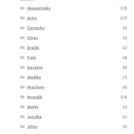
Aksamitníky
(19)
Astry
(37)
Černuchy
(5)
Chrpy
(3)
Dračík
(2)
Fialy
(4)
Gazánie
(6)
Hledíky
(7)
Hrachory
(6)
Hvozdík
(14)
Iberky
(2)
Jazylka
(1)
Jiřiny
(5)