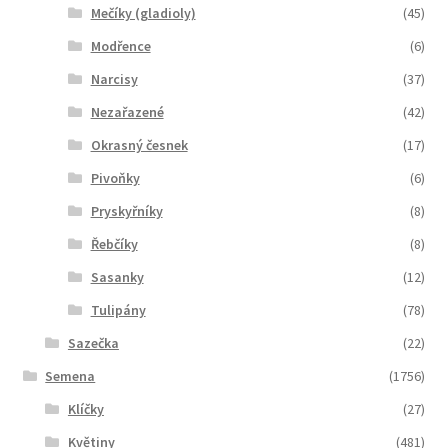
Mečíky (gladioly)
(45)
Modřence
(6)
Narcisy
(37)
Nezařazené
(42)
Okrasný česnek
(17)
Pivoňky
(6)
Pryskyřníky
(8)
Řebčíky
(8)
Sasanky
(12)
Tulipány
(78)
Sazečka
(22)
Semena
(1756)
Klíčky
(27)
Květiny
(481)