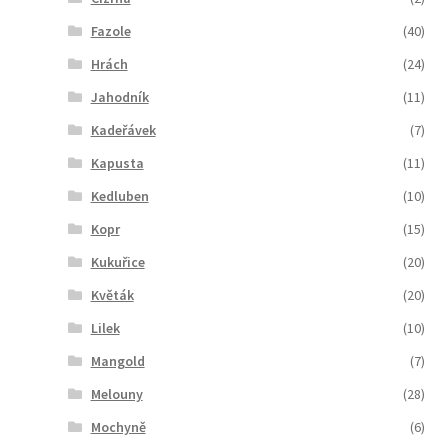
Fazole
(40)
Hrách
(24)
Jahodník
(11)
Kadeřávek
(7)
Kapusta
(11)
Kedluben
(10)
Kopr
(15)
Kukuřice
(20)
Květák
(20)
Lilek
(10)
Mangold
(7)
Melouny
(28)
Mochyně
(6)