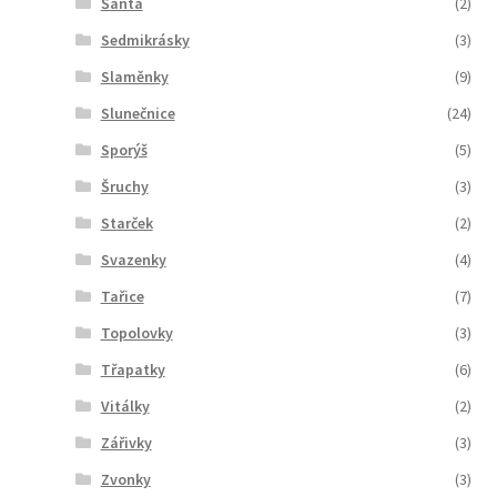
Šanta
(2)
Sedmikrásky
(3)
Slaměnky
(9)
Slunečnice
(24)
Sporýš
(5)
Šruchy
(3)
Starček
(2)
Svazenky
(4)
Tařice
(7)
Topolovky
(3)
Třapatky
(6)
Vitálky
(2)
Zářivky
(3)
Zvonky
(3)