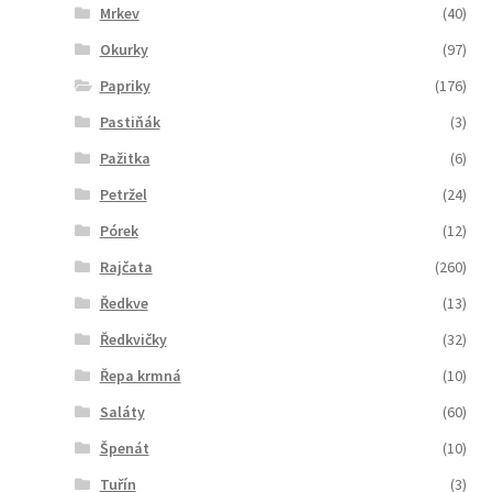
Mrkev
(40)
Okurky
(97)
Papriky
(176)
Pastiňák
(3)
Pažitka
(6)
Petržel
(24)
Pórek
(12)
Rajčata
(260)
Ředkve
(13)
Ředkvičky
(32)
Řepa krmná
(10)
Saláty
(60)
Špenát
(10)
Tuřín
(3)