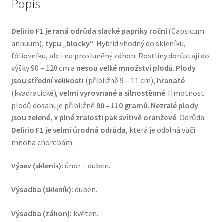
Popis
Delirio F1 je raná odrůda sladké papriky roční
(Capsicum
annuum),
typu „blocky“
. Hybrid vhodný do skleníku,
fóliovníku, ale i na prosluněný záhon. Rostliny dorůstají do
výšky 90 – 120 cm a
nesou velké množství plodů
.
Plody
jsou střední velikosti
(přibližně 9 – 11 cm),
hranaté
(kvadratické),
velmi vyrovnané a silnostěnné
. Hmotnost
plodů dosahuje přibližně
90 – 110 gramů
.
Nezralé plody
jsou zelené, v plné zralosti pak svítivě oranžové
. Odrůda
Delirio F1 je velmi úrodná odrůda
, která je odolná vůči
mnoha chorobám.
Výsev (skleník):
únor – duben.
Výsadba (skleník):
duben.
Výsadba (záhon):
květen.