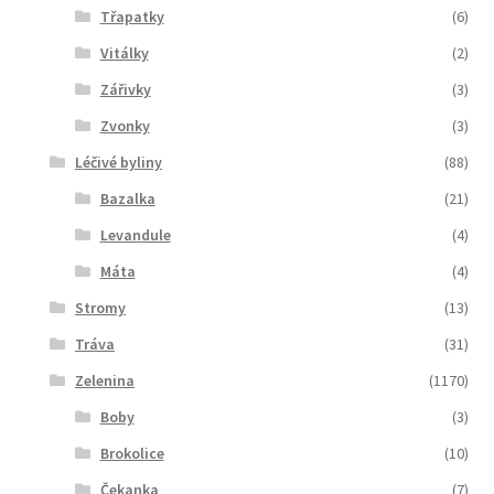
Třapatky
(6)
Vitálky
(2)
Zářivky
(3)
Zvonky
(3)
Léčivé byliny
(88)
Bazalka
(21)
Levandule
(4)
Máta
(4)
Stromy
(13)
Tráva
(31)
Zelenina
(1170)
Boby
(3)
Brokolice
(10)
Čekanka
(7)