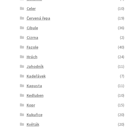
Celer
(10)
Červená řepa
(19)
Cibule
(36)
Cizrna
(2)
Fazole
(40)
Hrách
(24)
Jahodník
(11)
Kadeřávek
(7)
Kapusta
(11)
Kedluben
(10)
Kopr
(15)
Kukuřice
(20)
Květák
(20)