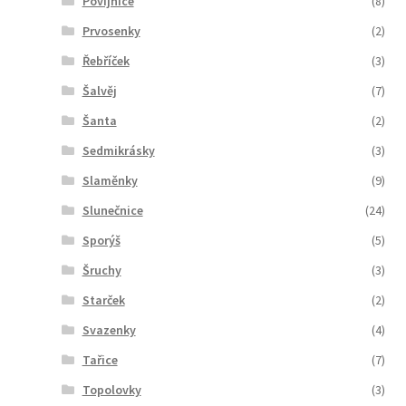
Povíjnice
(8)
Prvosenky
(2)
Řebříček
(3)
Šalvěj
(7)
Šanta
(2)
Sedmikrásky
(3)
Slaměnky
(9)
Slunečnice
(24)
Sporýš
(5)
Šruchy
(3)
Starček
(2)
Svazenky
(4)
Tařice
(7)
Topolovky
(3)