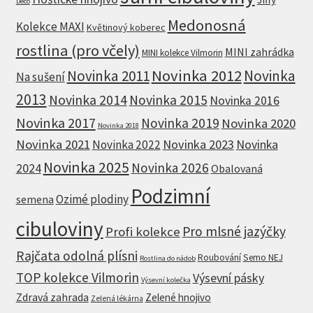
Deco
Medonosná
Kolekce MAXI
Květinový koberec
rostlina (pro včely)
MINI zahrádka
MINI kolekce Vilmorin
Novinka 2012
Novinka 2011
Novinka
Na sušení
2013
Novinka 2014
Novinka 2015
Novinka 2016
Novinka 2017
Novinka 2019
Novinka 2020
Novinka 2018
Novinka 2021
Novinka 2023
Novinka
Novinka 2022
Novinka 2025
Novinka 2026
2024
Obalovaná
Podzimní
Ozimé plodiny
semena
cibuloviny
Pro mlsné jazýčky
Profi kolekce
Rajčata odolná plísni
Roubování
Semo NEJ
Rostlina do nádob
TOP kolekce Vilmorin
Výsevní pásky
Výsevní kolečka
Zdravá zahrada
Zelené hnojivo
Zelená lékárna