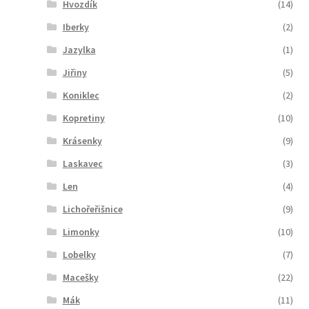
Hvozdík
(14)
Iberky
(2)
Jazylka
(1)
Jiřiny
(5)
Koniklec
(2)
Kopretiny
(10)
Krásenky
(9)
Laskavec
(3)
Len
(4)
Lichořeřišnice
(9)
Limonky
(10)
Lobelky
(7)
Macešky
(22)
Mák
(11)