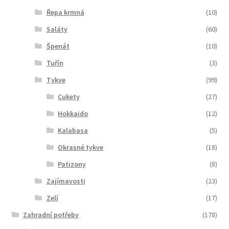
Řepa krmná
(10)
Saláty
(60)
Špenát
(10)
Tuřín
(3)
Tykve
(99)
Cukety
(27)
Hokkaido
(12)
Kalabasa
(5)
Okrasné tykve
(18)
Patizony
(8)
Zajímavosti
(23)
Zelí
(17)
Zahradní potřeby
(178)