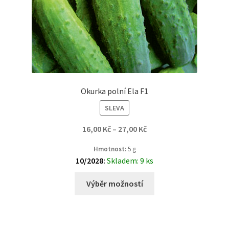
Okurka polní Ela F1
SLEVA
16,00
Kč
–
27,00
Kč
Hmotnost:
5 g
10/2028:
Skladem: 9 ks
Výběr možností