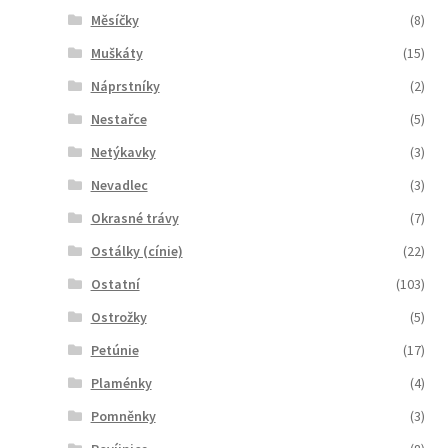
Měsíčky
(8)
Muškáty
(15)
Náprstníky
(2)
Nestařce
(5)
Netýkavky
(3)
Nevadlec
(3)
Okrasné trávy
(7)
Ostálky (cínie)
(22)
Ostatní
(103)
Ostrožky
(5)
Petúnie
(17)
Plaménky
(4)
Pomněnky
(3)