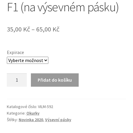
F1 (na výsevném pásku)
35,00
Kč
–
65,00
Kč
Expirace
Polní
Přidat do košíku
okurka
Alhambra
F1
(na
Katalogové číslo:
VILM-592
Kategorie:
Okurky
výsevném
Štítky:
Novinka 2020
,
Výsevní pásky
pásku)
množství