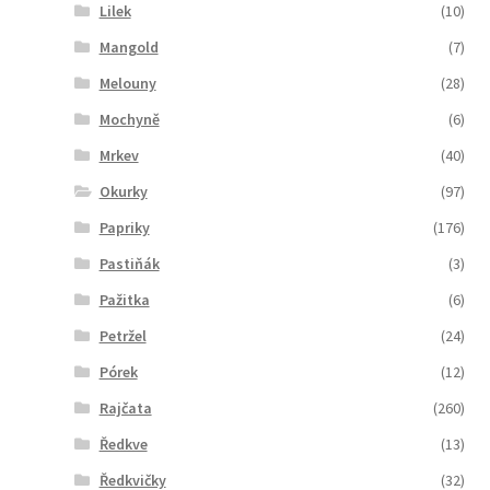
Lilek
(10)
Mangold
(7)
Melouny
(28)
Mochyně
(6)
Mrkev
(40)
Okurky
(97)
Papriky
(176)
Pastiňák
(3)
Pažitka
(6)
Petržel
(24)
Pórek
(12)
Rajčata
(260)
Ředkve
(13)
Ředkvičky
(32)