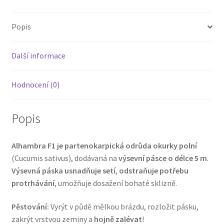
Popis
Další informace
Hodnocení (0)
Popis
Alhambra F1 je partenokarpická odrůda okurky polní
(Cucumis sativus), dodávaná na
výsevní pásce o délce 5 m
.
Výsevná páska usnadňuje setí
,
odstraňuje potřebu
protrhávání
, umožňuje dosažení bohaté sklizně.
Pěstování:
Vyrýt v půdě mělkou brázdu, rozložit pásku,
zakrýt vrstvou zeminy a
hojně zalévat
!