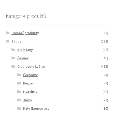
Kategorie produktů
Domácí produkty
(5)
Sadba
(573)
Brambory
(22)
Česnek
(46)
Cibuloviny květin
(483)
Čechravy
(4)
Frézie
(7)
Hyacinty
(20)
Jiřiny
(72)
Kaly (kornoutice)
(16)