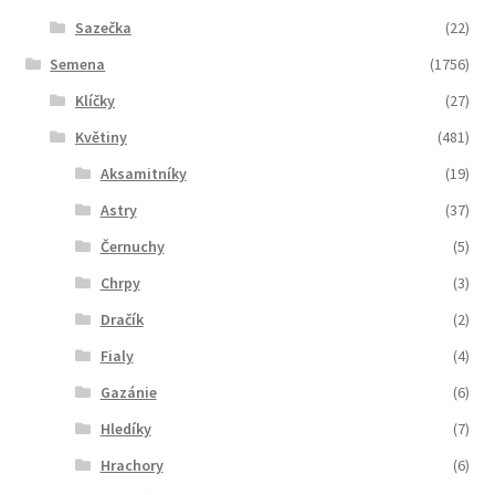
Sazečka
(22)
Semena
(1756)
Klíčky
(27)
Květiny
(481)
Aksamitníky
(19)
Astry
(37)
Černuchy
(5)
Chrpy
(3)
Dračík
(2)
Fialy
(4)
Gazánie
(6)
Hledíky
(7)
Hrachory
(6)