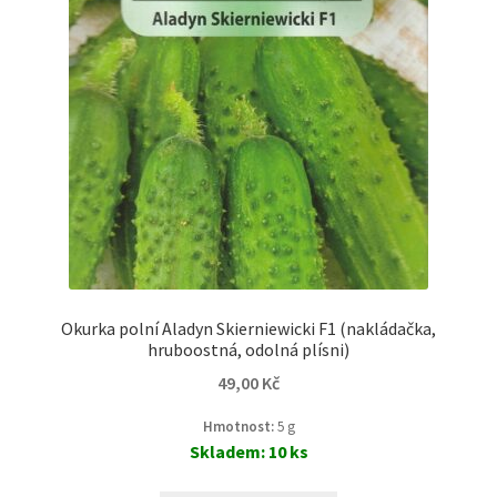
Okurka polní Aladyn Skierniewicki F1 (nakládačka,
hruboostná, odolná plísni)
49,00
Kč
Hmotnost:
5 g
Skladem: 10 ks