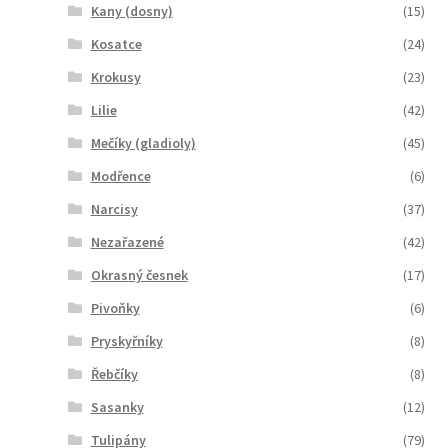
Kany (dosny)
(15)
Kosatce
(24)
Krokusy
(23)
Lilie
(42)
Mečíky (gladioly)
(45)
Modřence
(6)
Narcisy
(37)
Nezařazené
(42)
Okrasný česnek
(17)
Pivoňky
(6)
Pryskyřníky
(8)
Řebčíky
(8)
Sasanky
(12)
Tulipány
(79)