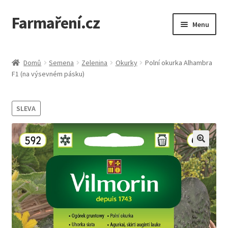
Farmaření.cz
Přeskočit
Přejít
Menu
na
k
navigaci
obsahu
Expand
Farmaření.cz
webu
child
Domů
Semena
Zelenina
Okurky
Polní okurka Alhambra
menu
Expand
F1 (na výsevném pásku)
Obchod
child
menu
Objednávky a ceník
SLEVA
Semena Vilmorin
Kontakt