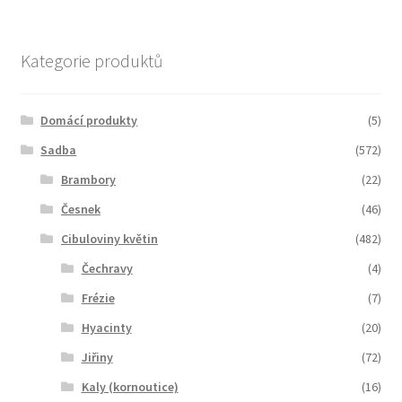
Kategorie produktů
Domácí produkty
(5)
Sadba
(572)
Brambory
(22)
Česnek
(46)
Cibuloviny květin
(482)
Čechravy
(4)
Frézie
(7)
Hyacinty
(20)
Jiřiny
(72)
Kaly (kornoutice)
(16)