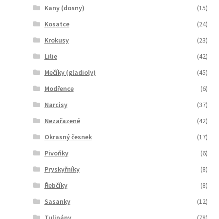
Kany (dosny)
(15)
Kosatce
(24)
Krokusy
(23)
Lilie
(42)
Mečíky (gladioly)
(45)
Modřence
(6)
Narcisy
(37)
Nezařazené
(42)
Okrasný česnek
(17)
Pivoňky
(6)
Pryskyřníky
(8)
Řebčíky
(8)
Sasanky
(12)
Tulipány
(78)