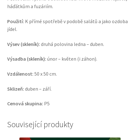
háďátkům a fuzáriím.
Použití:
K přímé spotřebě v podobě salátů a jako ozdoba
jídel.
Výsev (skleník):
druhá polovina ledna – duben.
Výsadba (skleník):
únor – květen (i záhon).
Vzdálenost:
50 x 50 cm.
Sklizeň:
duben – září.
Cenová skupina:
P5
Související produkty