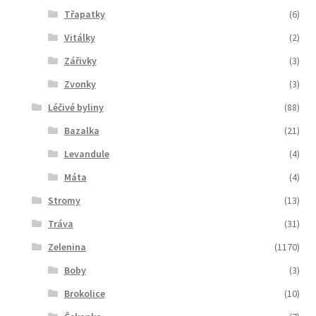
Třapatky
(6)
Vitálky
(2)
Zářivky
(3)
Zvonky
(3)
Léčivé byliny
(88)
Bazalka
(21)
Levandule
(4)
Máta
(4)
Stromy
(13)
Tráva
(31)
Zelenina
(1170)
Boby
(3)
Brokolice
(10)