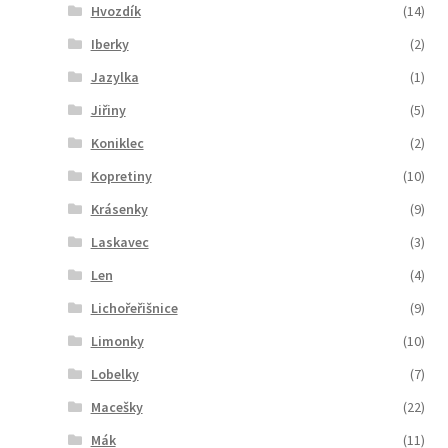
Hvozdík
(14)
Iberky
(2)
Jazylka
(1)
Jiřiny
(5)
Koniklec
(2)
Kopretiny
(10)
Krásenky
(9)
Laskavec
(3)
Len
(4)
Lichořeřišnice
(9)
Limonky
(10)
Lobelky
(7)
Macešky
(22)
Mák
(11)