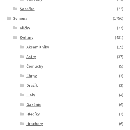
Sazečka
(22)
Semena
(1756)
Klíčky
(27)
Květiny
(481)
Aksamitníky
(19)
Astry
(37)
Černuchy
(5)
Chrpy
(3)
Dračík
(2)
Fialy
(4)
Gazánie
(6)
Hledíky
(7)
Hrachory
(6)