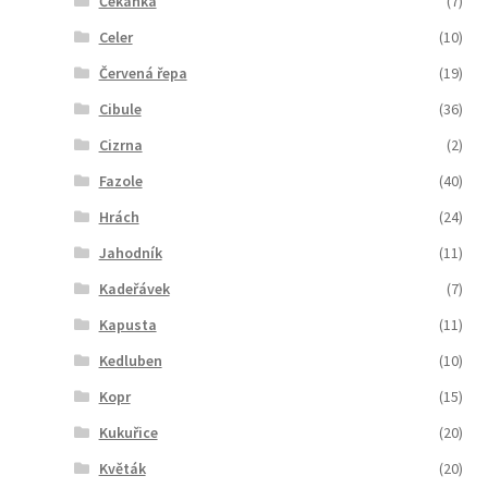
Čekanka
(7)
Celer
(10)
Červená řepa
(19)
Cibule
(36)
Cizrna
(2)
Fazole
(40)
Hrách
(24)
Jahodník
(11)
Kadeřávek
(7)
Kapusta
(11)
Kedluben
(10)
Kopr
(15)
Kukuřice
(20)
Květák
(20)