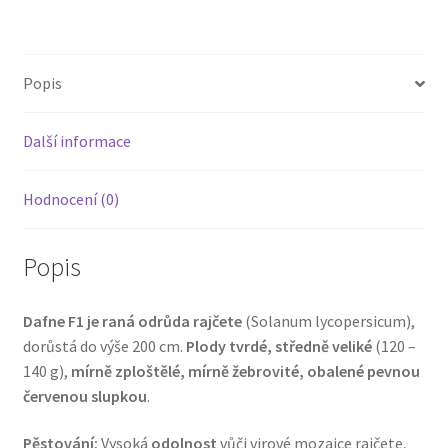
Popis
Další informace
Hodnocení (0)
Popis
Dafne F1 je raná odrůda rajčete
(Solanum lycopersicum),
dorůstá do výše 200 cm.
Plody tvrdé, středně veliké
(120 –
140 g),
mírně zploštělé, mírně žebrovité, obalené pevnou
červenou slupkou
.
Pěstování:
Vysoká
odolnost
vůči virové mozaice rajčete,