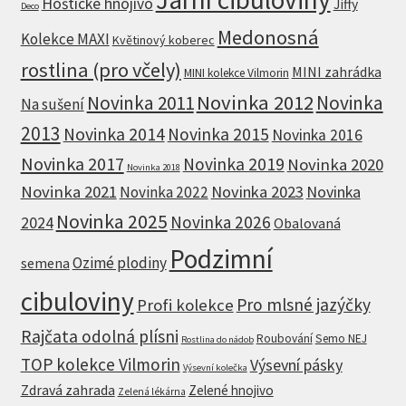
Hoštické hnojivo
Jiffy
Deco
Medonosná
Kolekce MAXI
Květinový koberec
rostlina (pro včely)
MINI zahrádka
MINI kolekce Vilmorin
Novinka 2012
Novinka 2011
Novinka
Na sušení
2013
Novinka 2014
Novinka 2015
Novinka 2016
Novinka 2017
Novinka 2019
Novinka 2020
Novinka 2018
Novinka 2021
Novinka 2023
Novinka
Novinka 2022
Novinka 2025
Novinka 2026
2024
Obalovaná
Podzimní
Ozimé plodiny
semena
cibuloviny
Pro mlsné jazýčky
Profi kolekce
Rajčata odolná plísni
Roubování
Semo NEJ
Rostlina do nádob
TOP kolekce Vilmorin
Výsevní pásky
Výsevní kolečka
Zdravá zahrada
Zelené hnojivo
Zelená lékárna