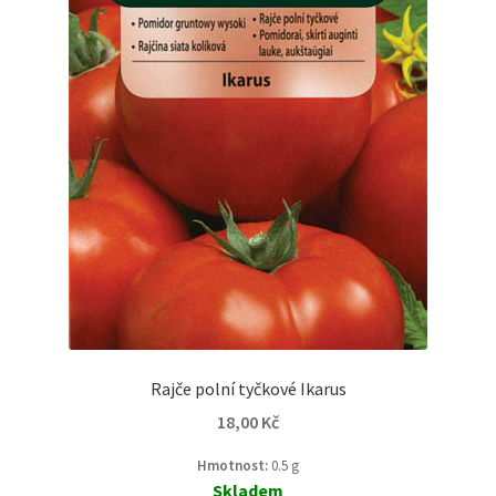
Rajče polní tyčkové Ikarus
18,00
Kč
Hmotnost:
0.5 g
Skladem