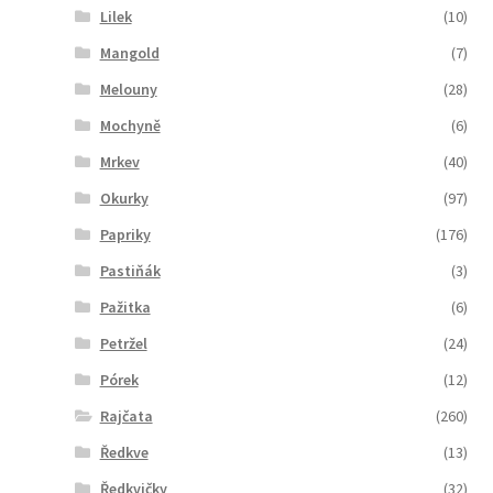
Lilek
(10)
Mangold
(7)
Melouny
(28)
Mochyně
(6)
Mrkev
(40)
Okurky
(97)
Papriky
(176)
Pastiňák
(3)
Pažitka
(6)
Petržel
(24)
Pórek
(12)
Rajčata
(260)
Ředkve
(13)
Ředkvičky
(32)