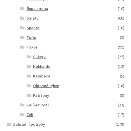
Řepa krmná
(10)
Saláty
(60)
Špenát
(10)
Tuřín
(3)
Tykve
(99)
Cukety
(27)
Hokkaido
(12)
Kalabasa
(5)
Okrasné tykve
(18)
Patizony
(8)
Zajímavosti
(23)
Zelí
(17)
Zahradní potřeby
(178)