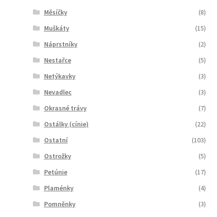
Měsíčky
(8)
Muškáty
(15)
Náprstníky
(2)
Nestařce
(5)
Netýkavky
(3)
Nevadlec
(3)
Okrasné trávy
(7)
Ostálky (cínie)
(22)
Ostatní
(103)
Ostrožky
(5)
Petúnie
(17)
Plaménky
(4)
Pomněnky
(3)