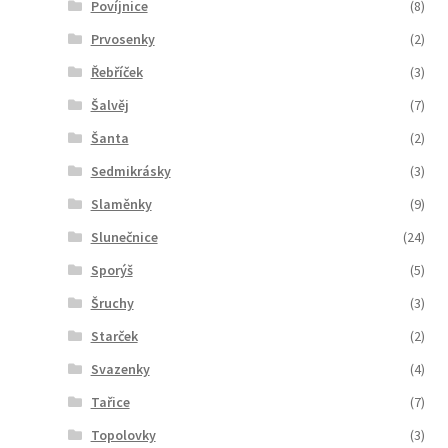
Povíjnice
(8)
Prvosenky
(2)
Řebříček
(3)
Šalvěj
(7)
Šanta
(2)
Sedmikrásky
(3)
Slaměnky
(9)
Slunečnice
(24)
Sporýš
(5)
Šruchy
(3)
Starček
(2)
Svazenky
(4)
Tařice
(7)
Topolovky
(3)