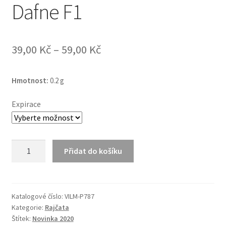
Dafne F1
39,00
Kč
–
59,00
Kč
Hmotnost:
0.2 g
Expirace
Rajče
Přidat do košíku
skleníkové
vysoké
Dafne
F1
Katalogové číslo:
VILM-P787
Kategorie:
Rajčata
množství
Štítek:
Novinka 2020