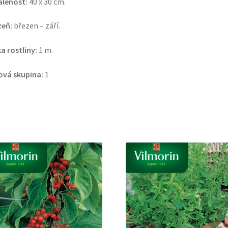
álenost:
40 x 30 cm.
zeň:
březen – září.
a rostliny:
1 m.
ová skupina:
1