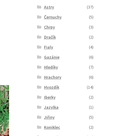
Astry
(37)
Černuchy
(5)
Chrpy
(3)
Dračík
(2)
Fialy
(4)
Gazánie
(6)
Hledíky
(7)
Hrachory
(6)
Hvozdík
(14)
Iberky
(2)
Jazylka
(1)
Jiřiny
(5)
Koniklec
(2)