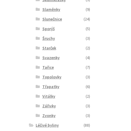
Slaměnky
(9)
Slunečnice
(24)
Sporýš
(5)
Šruchy
(3)
Starček
(2)
Svazenky
(4)
Tařice
(7)
Topolovky
(3)
Třapatky
(6)
Vitálky
(2)
Zářivky
(3)
Zvonky
(3)
Léčivé byliny
(88)