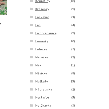
Kopretiny
(10)
Krásenky
(9)
Laskavec
(3)
o
Len
(4)
Lichořeřišnice
(9)
Limonky
(10)
Lobelky
(7)
Macešky
(22)
Mák
(11)
Měsíčky
(8)
Muškáty
(15)
Náprstníky
(2)
Nestařce
(5)
Netýkavky
(3)