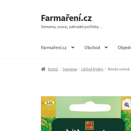
Farmaření.cz
Přeskočit
Přejít
na
k
Semena, osiva, zahradní potřeby…
navigaci
obsahu
webu
Farmaření.cz
Obchod
Objedn
Domů
Semena
Léčivé byliny
Routa vonná