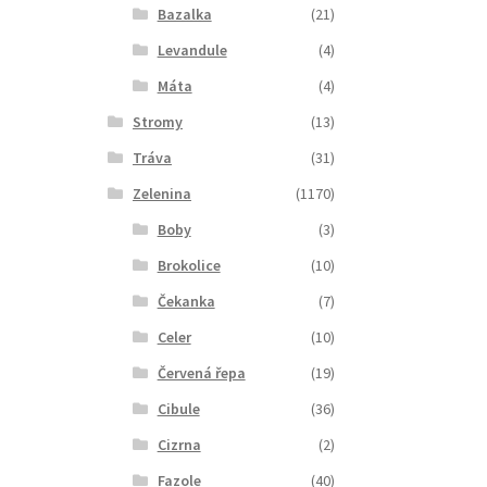
Bazalka
(21)
Levandule
(4)
Máta
(4)
Stromy
(13)
Tráva
(31)
Zelenina
(1170)
Boby
(3)
Brokolice
(10)
Čekanka
(7)
Celer
(10)
Červená řepa
(19)
Cibule
(36)
Cizrna
(2)
Fazole
(40)