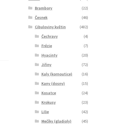
Brambory
(22)
Česnek
(46)
Cibuloviny květin
(482)
Čechravy
(4)
Frézie
(7)
Hyacinty
(20)
Jiřiny
(72)
Kaly (kornoutice)
(16)
Kany (dosny)
(15)
Kosatce
(24)
Krokusy
(23)
Lilie
(42)
Mečíky (gladioly)
(45)