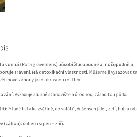
pis
ta vonná
(Ruta graveolens)
působí žlučopudně a močopudně a
oruje trávení
.
Má detoxikační vlastnosti
. Můžeme ji vysazovat t
větinové záhony jako okrasnou rostlinu.
ování:
Vyžaduje slunné stanoviště a úrodnou, zásaditou půdu.
ití:
Mladé listy ke zvěřině, do salátů, dušených jídel, zelí, hub a ryb
v (záhon):
duben i srpen – září.