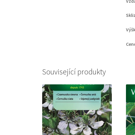
Vzd
Skli
Výšk
Cen
Související produkty