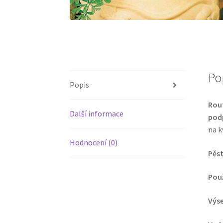
Po
Popis
Rou
Další informace
podp
na k
Hodnocení (0)
Pěst
Použ
Výse