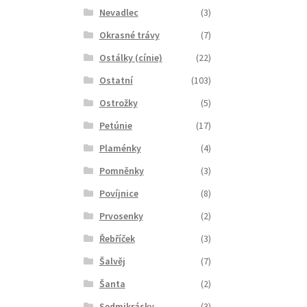
Nevadlec
(3)
Okrasné trávy
(7)
Ostálky (cínie)
(22)
Ostatní
(103)
Ostrožky
(5)
Petúnie
(17)
Plaménky
(4)
Pomněnky
(3)
Povíjnice
(8)
Prvosenky
(2)
Řebříček
(3)
Šalvěj
(7)
Šanta
(2)
Sedmikrásky
(3)