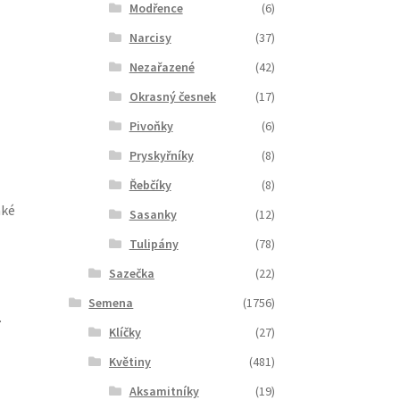
Modřence
(6)
Narcisy
(37)
Nezařazené
(42)
Okrasný česnek
(17)
Pivoňky
(6)
Pryskyřníky
(8)
Řebčíky
(8)
aké
Sasanky
(12)
Tulipány
(78)
Sazečka
(22)
Semena
(1756)
.
Klíčky
(27)
Květiny
(481)
Aksamitníky
(19)