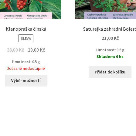
Klanopraška čínská
Saturejka zahradní Boler
21,00
Kč
SLEVA
38,00
Kč
19,00
Kč
Hmotnost:
0.5 g
Skladem: 6 ks
Hmotnost:
0.5 g
Dočasně nedostupné
Přidat do košíku
Výběr možností