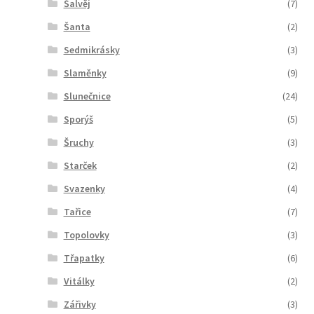
Šalvěj
(7)
Šanta
(2)
Sedmikrásky
(3)
Slaměnky
(9)
Slunečnice
(24)
Sporýš
(5)
Šruchy
(3)
Starček
(2)
Svazenky
(4)
Tařice
(7)
Topolovky
(3)
Třapatky
(6)
Vitálky
(2)
Zářivky
(3)