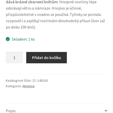
dává krásné zbarvení květům
. Hnojené rostliny lépe
odolávají větru a námraze. Hnojivo je účinné,
přizpůsobitelné s snadno se používá. Tyčinky se pomalu
rozpouští a zajišťují rostlinám dlouhodobý přísun živin (až
po dobu 100 dnů).
Skladem: 1 ks
Tyčinkové
Přidat do košíku
hnojivo
pro
balkónové
rostliny
Katalogové číslo:
ZC-140163
Kategorie:
Hnojiva
BiOPON
(30
ks)
množství
Popis