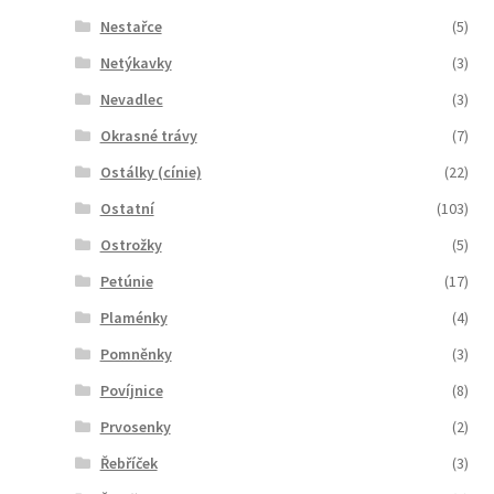
Nestařce
(5)
Netýkavky
(3)
Nevadlec
(3)
Okrasné trávy
(7)
Ostálky (cínie)
(22)
Ostatní
(103)
Ostrožky
(5)
Petúnie
(17)
Plaménky
(4)
Pomněnky
(3)
Povíjnice
(8)
Prvosenky
(2)
Řebříček
(3)