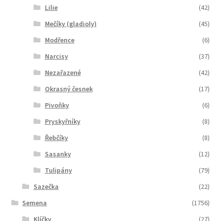
Lilie
(42)
Mečíky (gladioly)
(45)
Modřence
(6)
Narcisy
(37)
Nezařazené
(42)
Okrasný česnek
(17)
Pivoňky
(6)
Pryskyřníky
(8)
Řebčíky
(8)
Sasanky
(12)
Tulipány
(79)
Sazečka
(22)
Semena
(1756)
Klíčky
(27)