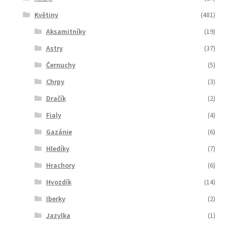
Květiny
(481)
Aksamitníky
(19)
Astry
(37)
Černuchy
(5)
Chrpy
(3)
Dračík
(2)
Fialy
(4)
Gazánie
(6)
Hledíky
(7)
Hrachory
(6)
Hvozdík
(14)
Iberky
(2)
Jazylka
(1)