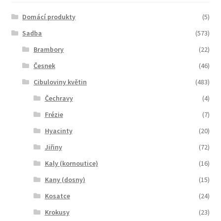
Domácí produkty
(5)
Sadba
(573)
Brambory
(22)
Česnek
(46)
Cibuloviny květin
(483)
Čechravy
(4)
Frézie
(7)
Hyacinty
(20)
Jiřiny
(72)
Kaly (kornoutice)
(16)
Kany (dosny)
(15)
Kosatce
(24)
Krokusy
(23)