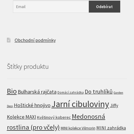
Obchodní podmínky
Štítky produktu
Bio
Do truhlíků
Bulharská rajčata
Domácí zahrádka
Garden
Jarní cibuloviny
Hoštické hnojivo
Jiffy
Deco
Medonosná
Kolekce MAXI
Květinový koberec
rostlina (pro včely)
MINI zahrádka
MINI kolekce Vilmorin