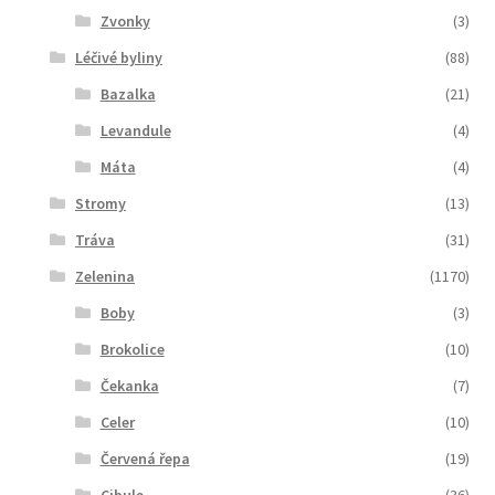
Zvonky
(3)
Léčivé byliny
(88)
Bazalka
(21)
Levandule
(4)
Máta
(4)
Stromy
(13)
Tráva
(31)
Zelenina
(1170)
Boby
(3)
Brokolice
(10)
Čekanka
(7)
Celer
(10)
Červená řepa
(19)
Cibule
(36)