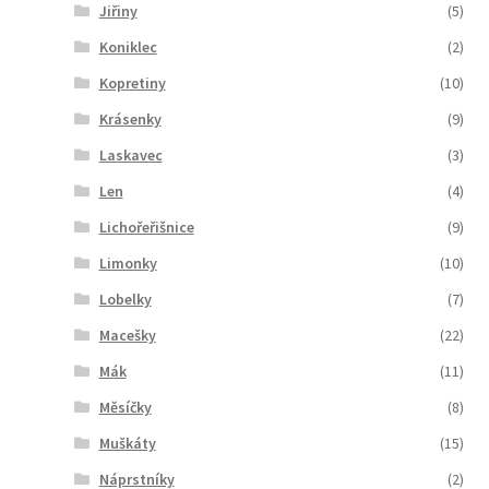
Jiřiny
(5)
Koniklec
(2)
Kopretiny
(10)
Krásenky
(9)
Laskavec
(3)
Len
(4)
Lichořeřišnice
(9)
Limonky
(10)
Lobelky
(7)
Macešky
(22)
Mák
(11)
Měsíčky
(8)
Muškáty
(15)
Náprstníky
(2)