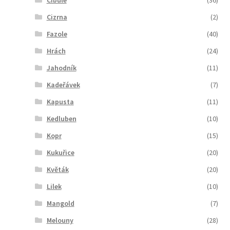
Cizrna
(2)
Fazole
(40)
Hrách
(24)
Jahodník
(11)
Kadeřávek
(7)
Kapusta
(11)
Kedluben
(10)
Kopr
(15)
Kukuřice
(20)
Květák
(20)
Lilek
(10)
Mangold
(7)
Melouny
(28)