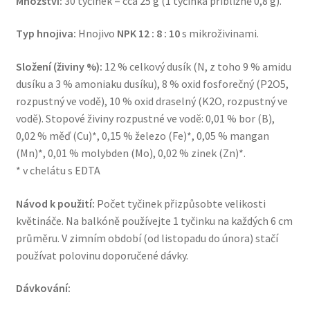
Množství:
30 tyčinek = cca 25 g (1 tyčinka přibližně 0,8 g).
Typ hnojiva:
Hnojivo
NPK 12 : 8 : 10
s mikroživinami.
Složení (živiny %):
12 % celkový dusík (N, z toho 9 % amidu
dusíku a 3 % amoniaku dusíku), 8 % oxid fosforečný (P2O5,
rozpustný ve vodě), 10 % oxid draselný (K2O, rozpustný ve
vodě). Stopové živiny rozpustné ve vodě: 0,01 % bor (B),
0,02 % měď (Cu)*, 0,15 % železo (Fe)*, 0,05 % mangan
(Mn)*, 0,01 % molybden (Mo), 0,02 % zinek (Zn)*.
* v chelátu s EDTA
Návod k použití:
Počet tyčinek přizpůsobte velikosti
květináče. Na balkóně používejte 1 tyčinku na každých 6 cm
průměru. V zimním období (od listopadu do února) stačí
používat polovinu doporučené dávky.
Dávkování: