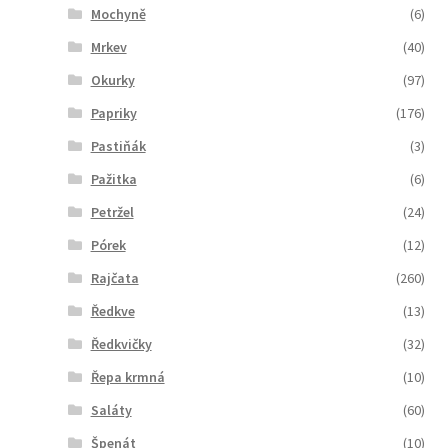
Mochyně
(6)
Mrkev
(40)
Okurky
(97)
Papriky
(176)
Pastiňák
(3)
Pažitka
(6)
Petržel
(24)
Pórek
(12)
Rajčata
(260)
Ředkve
(13)
Ředkvičky
(32)
Řepa krmná
(10)
Saláty
(60)
Špenát
(10)