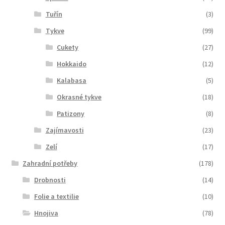
Tuřín
(3)
Tykve
(99)
Cukety
(27)
Hokkaido
(12)
Kalabasa
(5)
Okrasné tykve
(18)
Patizony
(8)
Zajímavosti
(23)
Zelí
(17)
Zahradní potřeby
(178)
Drobnosti
(14)
Folie a textilie
(10)
Hnojiva
(78)