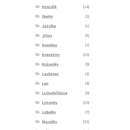
Hvozdík
(14)
Iberky
(2)
Jazylka
(1)
Jiřiny
(5)
Koniklec
(2)
Kopretiny
(10)
Krásenky
(9)
Laskavec
(3)
Len
(4)
Lichořeřišnice
(9)
Limonky
(10)
Lobelky
(7)
Macešky
(22)