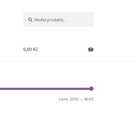
Hledat:
Hledat
0,00
Kč
Minimální
Maximální
Cena:
20 Kč
—
40 Kč
cena
cena