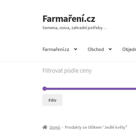
Farmaření.cz
Přeskočit
Přejít
na
k
Semena, osiva, zahradní potřeby…
navigaci
obsahu
webu
Farmaření.cz
Obchod
Objedn
Filtrovat podle ceny
Filtr
Domů
Produkty se štítkem “Jedlé květy”