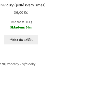
niviolky (jedlé květy, směs)
36,00
Kč
Hmotnost:
0.3 g
Skladem: 5 ks
Přidat do košíku
azuji všechny 2 výsledky