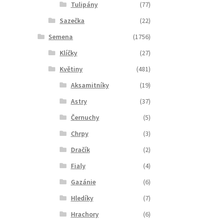
Tulipány
(77)
Sazečka
(22)
Semena
(1756)
Klíčky
(27)
Květiny
(481)
Aksamitníky
(19)
Astry
(37)
Černuchy
(5)
Chrpy
(3)
Dračík
(2)
Fialy
(4)
Gazánie
(6)
Hledíky
(7)
Hrachory
(6)