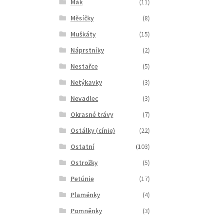
Mák
(11)
Měsíčky
(8)
Muškáty
(15)
Náprstníky
(2)
Nestařce
(5)
Netýkavky
(3)
Nevadlec
(3)
Okrasné trávy
(7)
Ostálky (cínie)
(22)
Ostatní
(103)
Ostrožky
(5)
Petúnie
(17)
Plaménky
(4)
Pomněnky
(3)