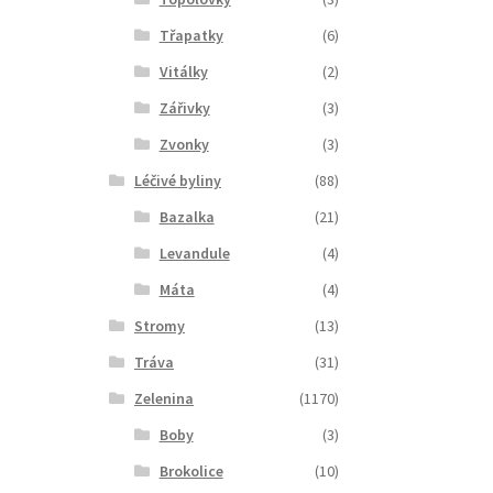
Třapatky
(6)
Vitálky
(2)
Zářivky
(3)
Zvonky
(3)
Léčivé byliny
(88)
Bazalka
(21)
Levandule
(4)
Máta
(4)
Stromy
(13)
Tráva
(31)
Zelenina
(1170)
Boby
(3)
Brokolice
(10)