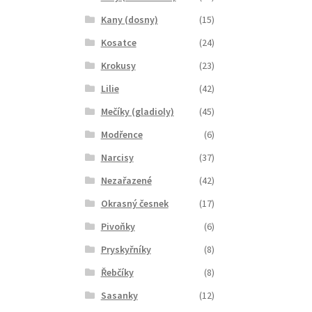
Kany (dosny)
(15)
Kosatce
(24)
Krokusy
(23)
Lilie
(42)
Mečíky (gladioly)
(45)
Modřence
(6)
Narcisy
(37)
Nezařazené
(42)
Okrasný česnek
(17)
Pivoňky
(6)
Pryskyřníky
(8)
Řebčíky
(8)
Sasanky
(12)