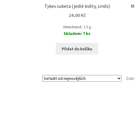
Tykev cuketa (jedlé květy, směs)
Mi
24,00
Kč
Hmotnost:
1.5 g
Skladem: 7 ks
Přidat do košíku
Zobr