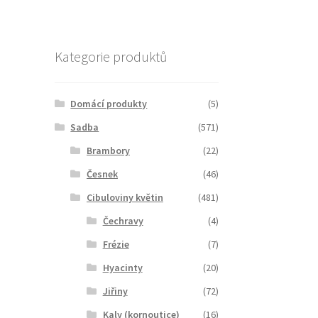
Kategorie produktů
Domácí produkty
(5)
Sadba
(571)
Brambory
(22)
Česnek
(46)
Cibuloviny květin
(481)
Čechravy
(4)
Frézie
(7)
Hyacinty
(20)
Jiřiny
(72)
Kaly (kornoutice)
(16)