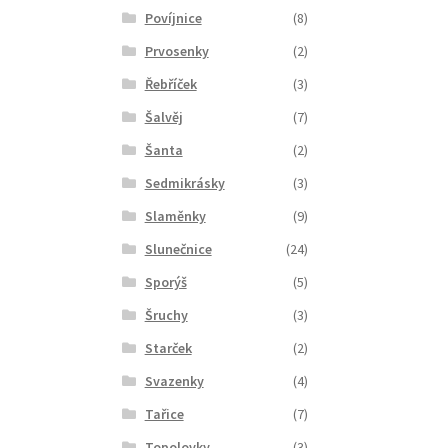
Povíjnice
(8)
Prvosenky
(2)
Řebříček
(3)
Šalvěj
(7)
Šanta
(2)
Sedmikrásky
(3)
Slaměnky
(9)
Slunečnice
(24)
Sporýš
(5)
Šruchy
(3)
Starček
(2)
Svazenky
(4)
Tařice
(7)
Topolovky
(3)